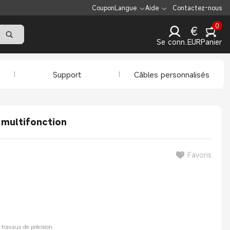
Coupon
Langue
Aide
Contactez-nous
0
€
Se connecter
EUR
Panier
Support
Câbles personnalisés
n multifonction
Favoris
s travaux de précision.