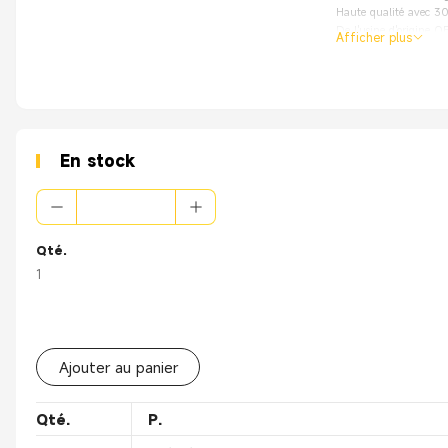
Haute qualité avec 3
De l'usine d'origine 
Afficher plus
De l'usine d'origin
Application princi
Câble à sertir et 
Coupe-fil
Connecteur à comp
Câblage téléphoniq
En stock
Qté.
1
Ajouter au panier
Qté.
P.