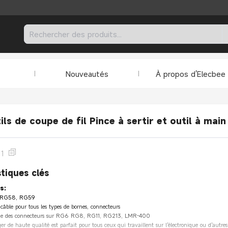
Nouveautés
À propos d'Elecbee
ls de coupe de fil Pince à sertir et outil à mai
11
tiques clés
s:
6, RG58, RG59
 câble pour tous les types de bornes, connecteurs
ssage des connecteurs sur RG6 RG8, RG11, RG213, LMR-400
léger de haute qualité est parfait pour tous ceux qui travaillent sur l'électronique ou d'autre