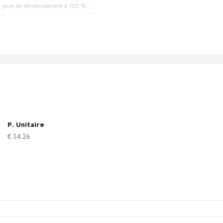
0 jours de remboursement à 100 % ;
OEM, même qualité avec un bien meilleur prix.
e OEM, même qualité avec un bien meilleur prix.
pale de l'outilxa0:
connecteur
ression
ue à sertir
P. Unitaire
€ 34.26