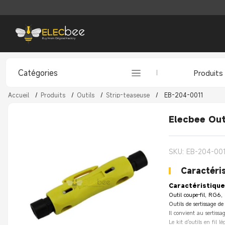
Catégories
Produits
Accueil
/
Produits
/
Outils
/
Strip-teaseuse
/
EB-204-0011
Elecbee Outi
SKU: EB-204-00
Caractéris
Caractéristique
Outil coupe-fil, RG
Outils de sertissage de
Il convient au serti
Le kit d'outils en fil 