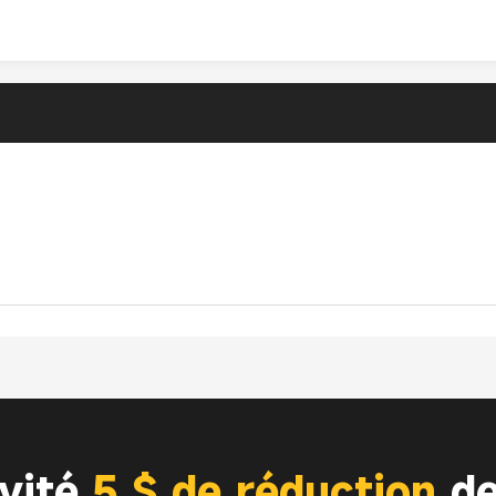
ivité
5 $ de réduction
de