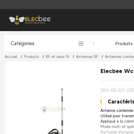
Catégories
Produits
Accueil
/
Produits
/
RF et sans fil
/
Antennes RF
/
Antennes combin
Elecbee Wc
SKU: EB-201-225
Caractéris
Antenne combinée G
Utilisé pour trans
Appliqué à la commu
Mode multi et spéc
De l'usine d'origin