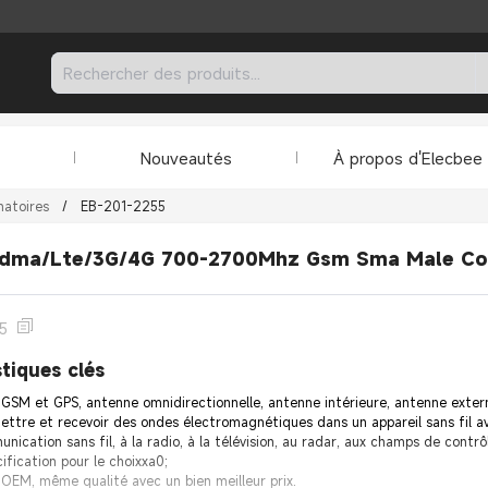
Nouveautés
À propos d'Elecbee
atoires
/
EB-201-2255
dma/Lte/3G/4G 700-2700Mhz Gsm Sma Male Co
5
tiques clés
SM et GPS, antenne omnidirectionnelle, antenne intérieure, antenne exter
mettre et recevoir des ondes électromagnétiques dans un appareil sans fil av
nication sans fil, à la radio, à la télévision, au radar, aux champs de contr
ification pour le choixxa0;
e OEM, même qualité avec un bien meilleur prix.