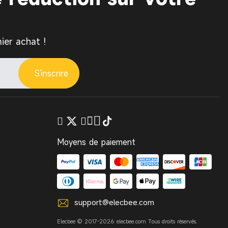
ier achat !
S'inscrire
Moyens de paiement
support@elecbee.com
Elecbee © 2017-2026 elecbee.com Tous droits réservés.