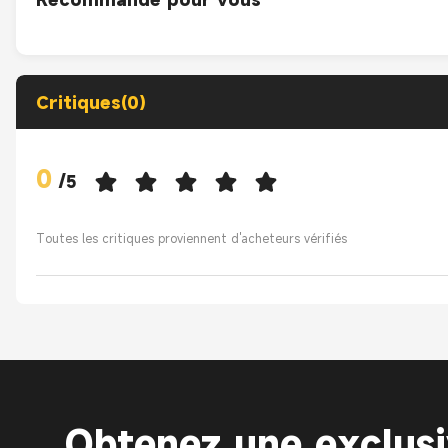
Critiques(0)
0
/
5
Toutes les critiques proviennent d'acheteurs vérifiés
Obtenez une exclus