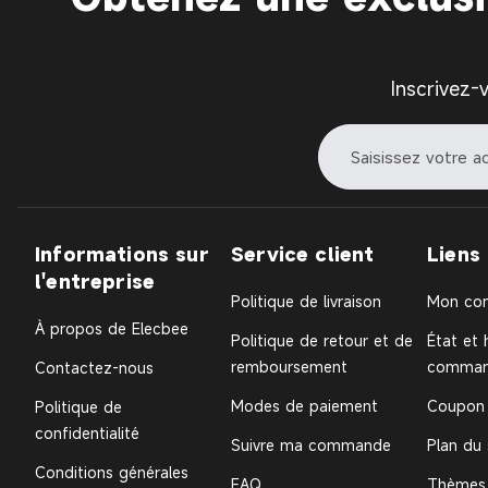
Inscrivez-
Informations sur
Service client
Liens
l'entreprise
Politique de livraison
Mon co
À propos de Elecbee
Politique de retour et de
État et 
remboursement
comman
Contactez-nous
Modes de paiement
Coupon
Politique de
confidentialité
Suivre ma commande
Plan du 
Conditions générales
FAQ
Thèmes 