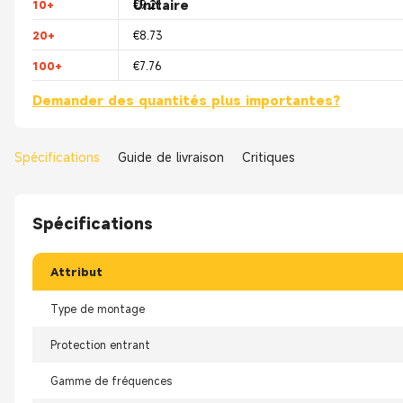
Unitaire
10+
€9.21
20+
€8.73
100+
€7.76
Demander des quantités plus importantes?
Spécifications
Guide de livraison
Critiques
Spécifications
Attribut
Type de montage
Protection entrant
Gamme de fréquences