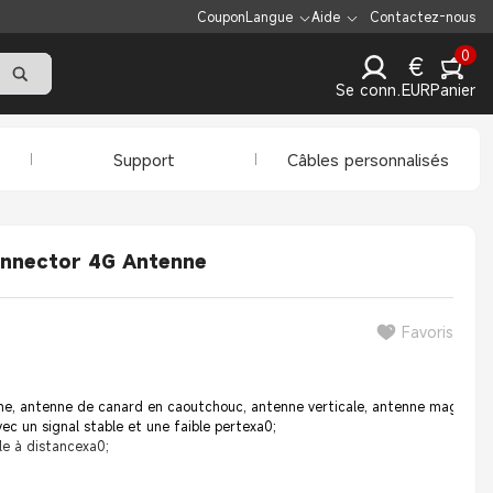
Coupon
Langue
Aide
Contactez-nous
0
€
Se connecter
EUR
Panier
Support
Câbles personnalisés
nnector 4G Antenne
Favoris
ne, antenne de canard en caoutchouc, antenne verticale, antenne magnétiqu
ec un signal stable et une faible pertexa0;
ôle à distancexa0;