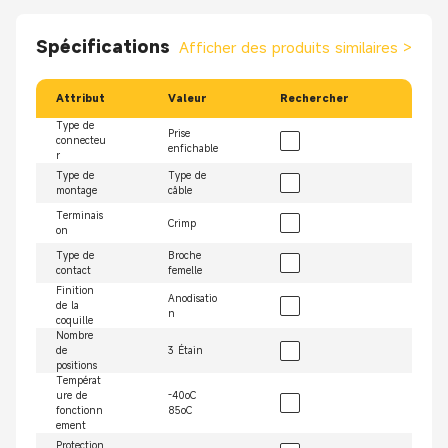
Spécifications
Afficher des produits similaires
>
Attribut
Valeur
Rechercher
Type de
Prise
connecteu
enfichable
r
Type de
Type de
montage
câble
Terminais
Crimp
on
Type de
Broche
contact
femelle
Finition
Anodisatio
de la
n
coquille
Nombre
de
3 Étain
positions
Températ
ure de
-40oC
fonctionn
85oC
ement
Protection