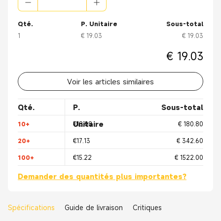
Qté.
P. Unitaire
Sous-total
1
€ 19.03
€ 19.03
€ 19.03
Voir les articles similaires
Qté.
P.
Sous-total
Unitaire
10+
€18.08
€ 180.80
20+
€17.13
€ 342.60
100+
€15.22
€ 1522.00
Demander des quantités plus importantes?
Spécifications
Guide de livraison
Critiques