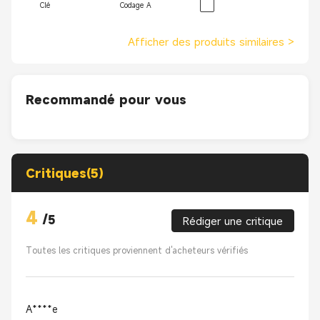
Clé
Codage A
Afficher des produits similaires
>
Recommandé pour vous
Critiques(5)
4
/
5
Rédiger une critique
Toutes les critiques proviennent d'acheteurs vérifiés
A****e