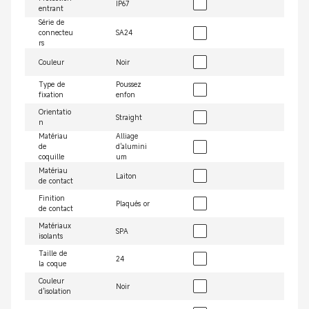
IP67
entrant
Série de
connecteu
SA24
rs
Couleur
Noir
Type de
Poussez
fixation
enfon
Orientatio
Straight
n
Matériau
Alliage
de
d'alumini
coquille
um
Matériau
Laiton
de contact
Finition
Plaqués or
de contact
Matériaux
SPA
isolants
Taille de
24
la coque
Couleur
Noir
d'isolation