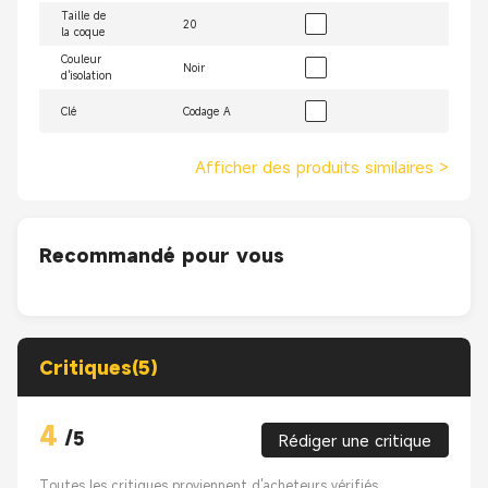
Taille de
20
la coque
Couleur
Noir
d'isolation
Clé
Codage A
Afficher des produits similaires
>
Recommandé pour vous
Critiques(5)
4
/
5
Rédiger une critique
Toutes les critiques proviennent d'acheteurs vérifiés