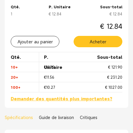
Qté.
P. Unitaire
Sous-total
1
€ 12.84
€ 12.84
€ 12.84
Ajouter au panier
Acheter
Qté.
P.
Sous-total
Unitaire
10+
€12.19
€ 121.90
20+
€11.56
€ 231.20
100+
€10.27
€ 1027.00
Demander des quantités plus importantes?
Spécifications
Guide de livraison
Critiques