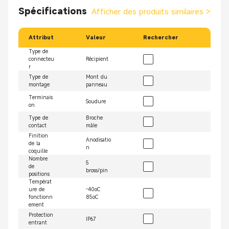
Spécifications
Afficher des produits similaires
>
Attribut
Valeur
Rechercher
Type de
connecteu
Récipient
r
Type de
Mont du
montage
panneau
Terminais
Soudure
on
Type de
Broche
contact
mâle
Finition
Anodisatio
de la
n
coquille
Nombre
5
de
bross/pin
positions
Températ
ure de
-40oC
fonctionn
85oC
ement
Protection
IP67
entrant