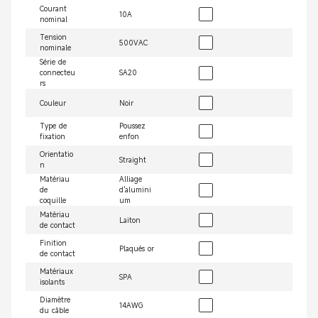
Courant
10A
nominal
Tension
500VAC
nominale
Série de
connecteu
SA20
rs
Couleur
Noir
Type de
Poussez
fixation
enfon
Orientatio
Straight
n
Matériau
Alliage
de
d'alumini
coquille
um
Matériau
Laiton
de contact
Finition
Plaqués or
de contact
Matériaux
SPA
isolants
Diamètre
14AWG
du câble