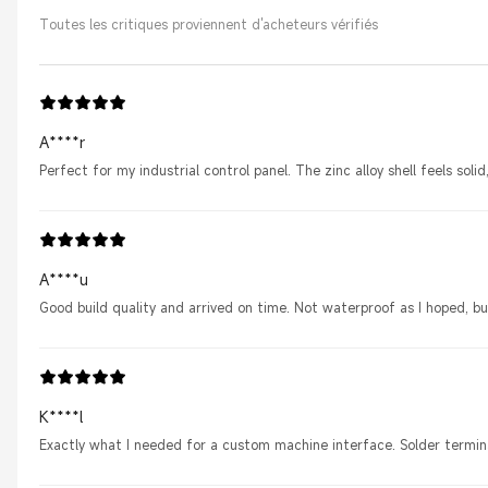
Toutes les critiques proviennent d'acheteurs vérifiés
A****r
Perfect for my industrial control panel. The zinc alloy shell feels sol
A****u
Good build quality and arrived on time. Not waterproof as I hoped, bu
K****l
Exactly what I needed for a custom machine interface. Solder termina