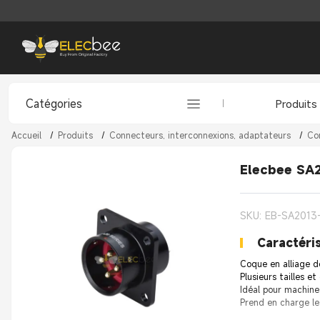
Catégories
Produits
Accueil
/
Produits
/
Connecteurs, interconnexions, adaptateurs
/
Co
Elecbee SA2
SKU: EB-SA2013
Caractéris
Coque en alliage de
Plusieurs tailles et
Idéal pour machine
Prend en charge le