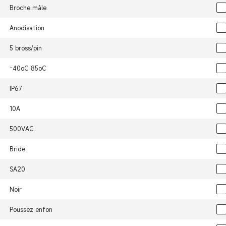
Broche mâle
Anodisation
5 bross/pin
-40oC 85oC
IP67
10A
500VAC
Bride
SA20
Noir
Poussez enfon