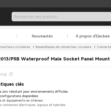
Nouveautés
À propos d'Elecbee
nnecteurs circulaires
/
Assemblages de connecteur circulaire
/
Connecte
013/P5B Waterproof Male Socket Panel Mount 5
-P5B
tiques clés
 zinc résistant pour environnements difficiles.
 configurations disponibles.
s et équipements en intérieur.
s connexions électriques, signaux et hybrides.