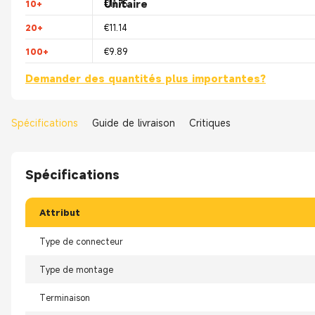
Unitaire
10+
€11.75
20+
€11.14
100+
€9.89
Demander des quantités plus importantes?
Spécifications
Guide de livraison
Critiques
Spécifications
Attribut
Type de connecteur
Type de montage
Terminaison