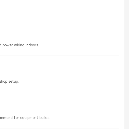
nd power wiring indoors.
shop setup.
commend for equipment builds.