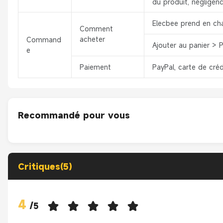
du produit, négligenc
Elecbee prend en ch
Comment
acheter
Command
Ajouter au panier > 
e
Paiement
PayPal, carte de créd
Recommandé pour vous
Critiques(5)
4
/
5