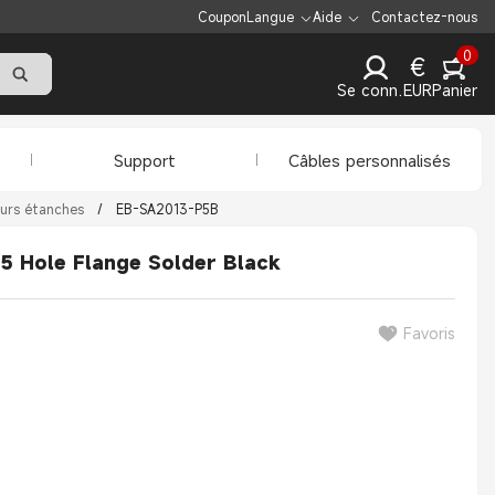
Coupon
Langue
Aide
Contactez-nous
0
€
Se connecter
EUR
Panier
Support
Câbles personnalisés
urs étanches
/
EB-SA2013-P5B
 Hole Flange Solder Black
Favoris