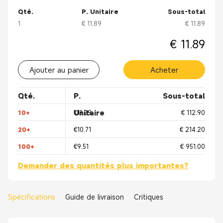
Qté.
P. Unitaire
Sous-total
1
€ 11.89
€ 11.89
€ 11.89
Ajouter au panier
Acheter
Qté.
P.
Sous-total
Unitaire
10+
€11.29
€ 112.90
20+
€10.71
€ 214.20
100+
€9.51
€ 951.00
Demander des quantités plus importantes?
Spécifications
Guide de livraison
Critiques