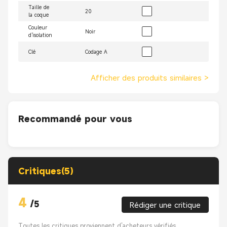
Taille de
20
la coque
Couleur
Noir
d'isolation
Clé
Codage A
Afficher des produits similaires
>
Recommandé pour vous
Critiques(5)
4
/
5
Rédiger une critique
Toutes les critiques proviennent d'acheteurs vérifiés