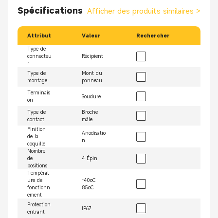
Spécifications
Afficher des produits similaires
>
Attribut
Valeur
Rechercher
Type de
connecteu
Récipient
r
Type de
Mont du
montage
panneau
Terminais
Soudure
on
Type de
Broche
contact
mâle
Finition
Anodisatio
de la
n
coquille
Nombre
de
4 Épin
positions
Températ
ure de
-40oC
fonctionn
85oC
ement
Protection
IP67
entrant