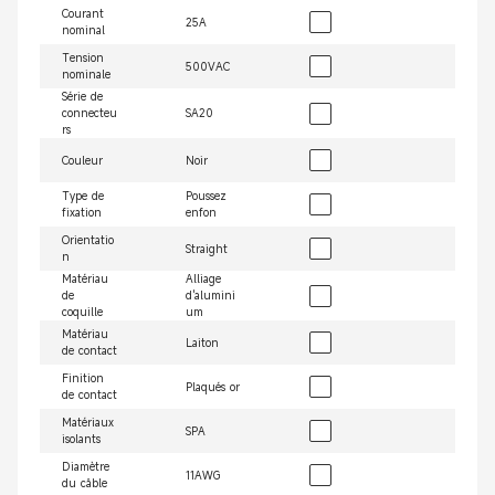
Courant
25A
nominal
Tension
500VAC
nominale
Série de
connecteu
SA20
rs
Couleur
Noir
Type de
Poussez
fixation
enfon
Orientatio
Straight
n
Matériau
Alliage
de
d'alumini
coquille
um
Matériau
Laiton
de contact
Finition
Plaqués or
de contact
Matériaux
SPA
isolants
Diamètre
11AWG
du câble