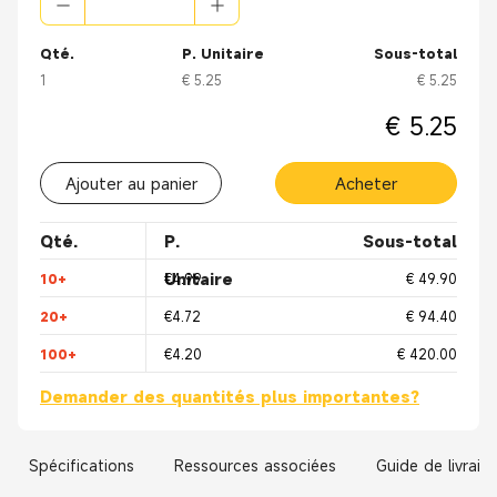
5) Longueur du câble: la longueur de câble différente peut être
personnalisée.
6) Plage d'applications: Affichage LED, équipement audio,
Qté.
P. Unitaire
Sous-total
éclairage de rue, équipement électrique, machine
1
€ 5.25
€ 5.25
d'automatisation, véhicule électrique.
€ 5.25
Ajouter au panier
Acheter
Qté.
P.
Sous-total
Unitaire
10+
€4.99
€ 49.90
20+
€4.72
€ 94.40
100+
€4.20
€ 420.00
Demander des quantités plus importantes?
Spécifications
Ressources associées
Guide de livrais