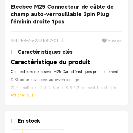
Elecbee M25 Connecteur de câble de
champ auto-verrouillable 2pin Plug
féminin droite 1pcs
SKU: EB-35-2331002-01
Favoris
Caractéristiques clés
Caractéristique du produit
Connecteurs de la série M25 Caractéristiques principalement:
1) Structure avancée: auto-verrouillage.
2) Pin multiples: 2, 3, 4, 5, 6, 7, 8, 9 à 22pin sont facultatifs.
Afficher plus
* 2, 3, 4, 5pin pour le pouvoir
* 2 + 3, 2 + 4pin pour la puissance et le signal combinés.
3) Assemblage: Type de fil à fil (sans câble), fil à fil par mèche,
fil à bord.
En stock
4) Couleurs: noir, bleu et jaune soutenu.