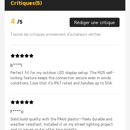
Critiques(5)
4
/
5
Rédiger une critique
Toutes les critiques proviennent d'acheteurs vérifiés
b****l
Perfect fit for my outdoor LED display setup. The M25 self-
locking feature keeps the connection secure even in windy
conditions. Love that it's IP67 rated and handles up to 50A.
F****o
Solid build quality with the PA66 plastic—feels durable and
weather-resistant. Installed it on my street lighting project
and no issues so far after two months.