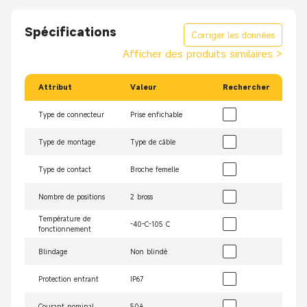
Spécifications
Corriger les données
Afficher des produits similaires
>
Attribut
Valeur
Rechercher
Type de connecteur
Prise enfichable
Type de montage
Type de câble
Type de contact
Broche femelle
Nombre de positions
2 bross
Température de
-40-C-105 C
fonctionnement
Blindage
Non blindé
Protection entrant
IP67
Courant nominal
50A