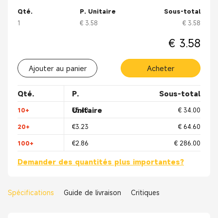
Lecteur/Hub multimédia de voiture
Qté.
P. Unitaire
Sous-total
1
€ 3.58
€ 3.58
€ 3.58
Ajouter au panier
Acheter
Qté.
P.
Sous-total
Unitaire
10+
€3.40
€ 34.00
20+
€3.23
€ 64.60
100+
€2.86
€ 286.00
Demander des quantités plus importantes?
Spécifications
Guide de livraison
Critiques