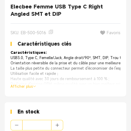
Elecbee Femme USB Type C Right
Angled SMT et DIP
SKU: EB-500-5016
Favoris
Caractéristiques clés
Caractéristiques:
USB3.0, Type C, Femelle/Jack, Angle droit/90°, SMT, DIP, Trou traver
Orientation réversible de la prise et du câble pour une meilleure expér
La taille plus petite du connecteur permet d'économiser de l'espacex
Utilisation facile et rapide；
Haute qualité avec 30 jours de remboursement à 100 % ;
De l'usine d'origine OEM, même qualité avec un bien meilleur prix.
Afficher plus
Applications:
Machinerie industrielle
Appareils technologiques
Disques durs
Disque flash
En stock
Téléphone portable/tablette
Caméra RV
Chargeur