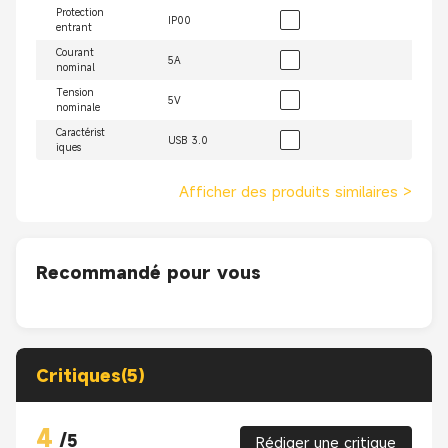
Protection
IP00
entrant
Courant
5A
nominal
Tension
5V
nominale
Caractérist
USB 3.0
iques
Afficher des produits similaires
>
Recommandé pour vous
Critiques(5)
4
/
5
Rédiger une critique