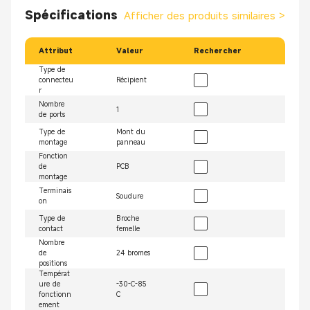
Spécifications
Afficher des produits similaires
>
Attribut
Valeur
Rechercher
Type de
connecteu
Récipient
r
Nombre
1
de ports
Type de
Mont du
montage
panneau
Fonction
de
PCB
montage
Terminais
Soudure
on
Type de
Broche
contact
femelle
Nombre
de
24 bromes
positions
Températ
ure de
-30-C-85
fonctionn
C
ement