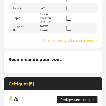
Matériel
PA66
Dosage
Taper
d'isolation
terminale
Jauge en
20AWG-
fil
14AWG
Afficher des produits similaires
>
Recommandé pour vous
Critiques(5)
4
/
5
Rédiger une critique