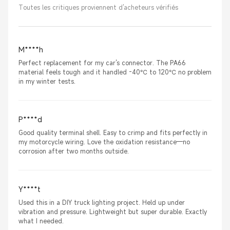
Toutes les critiques proviennent d'acheteurs vérifiés
M****h
Perfect replacement for my car's connector. The PA66
material feels tough and it handled -40℃ to 120℃ no problem
in my winter tests.
P****d
Good quality terminal shell. Easy to crimp and fits perfectly in
my motorcycle wiring. Love the oxidation resistance—no
corrosion after two months outside.
Y****t
Used this in a DIY truck lighting project. Held up under
vibration and pressure. Lightweight but super durable. Exactly
what I needed.