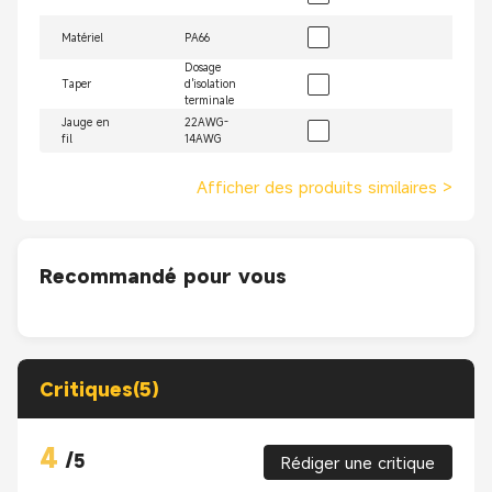
Matériel
PA66
Dosage
Taper
d'isolation
terminale
Jauge en
22AWG-
fil
14AWG
Afficher des produits similaires
>
Recommandé pour vous
Critiques(5)
4
/
5
Rédiger une critique