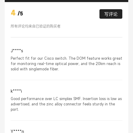
4
/
5
写评论
所有评论均来自已验证的购买者
J****s
Perfect fit for our Cisco switch. The DOM feature works great
for monitoring real-time optical power, and the 20km reach is
solid with singlemode fiber.
k****i
Good performance over LC simplex SMF. Insertion loss is low as
advertised, and the zinc alloy connector feels sturdy in the
port.
Y****n