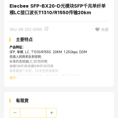
Elecbee SFP-BX20-D光模块SFP千兆单纤单
模LC接口波长T1310/R1550传输20km
SKU: EB-202-0085
收藏
主要特点
产品特征：
SFP, 单模, LC, T1310/R1550, 20KM, 1.25Gbps, DDM
低插入损耗和反射损耗;
标准的连接器LC,SC均可用;
单模(SMF)和多模(MMF)均可用;
高质量原厂出货，30天无忧退换货；
来自品牌OEM原厂批发，相同质量，更实惠的价格。
展开
应用：
光纤网络交换机
光纤网络路由器
网络防火墙
光纤收发器
有现货
服务器
光纤网卡
网络储存设备