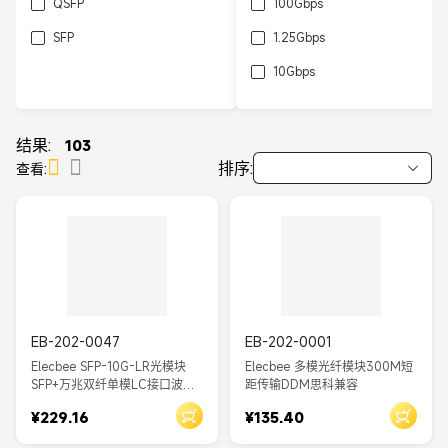
QSFP
100Gbps
SFP
1.25Gbps
10Gbps
2.5Gbps
1.5Gbps
结果:
103
排序:
查看:
EB-202-0047
EB-202-0001
Elecbee SFP-10G-LR光模块
Elecbee 多模光纤模块300M短
SFP+万兆双纤单模LC接口波长
距传输DDM思科兼容
1310nm传输距离10km
¥229.16
¥135.40