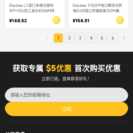
Elecbee LC接口多模光模块
Elecbee 千兆SFP电口模块光转
SFP+10G双工波长850NM传输
电RJ45接口传输距离100M兼容
距离300M光纤模块
H3C思科华为
¥148.52
¥154.51
1
2
3
4
5
6
获取专属
$5优惠
首次购买优惠
立即订阅，首单即享好礼！
订阅