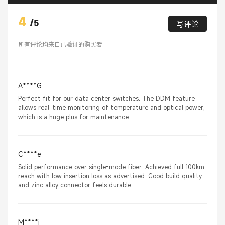
4
/
5
写评论
所有评论均来自已验证的购买者
A****G
Perfect fit for our data center switches. The DDM feature
allows real-time monitoring of temperature and optical power,
which is a huge plus for maintenance.
C****e
Solid performance over single-mode fiber. Achieved full 100km
reach with low insertion loss as advertised. Good build quality
and zinc alloy connector feels durable.
M****i