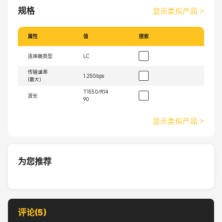
规格
显示类似产品
>
属性
值
搜索
连接器类型
LC
传输速率
1.25Gbps
(最大）
T1550/R14
波长
90
显示类似产品
>
为您推荐
评论(5)