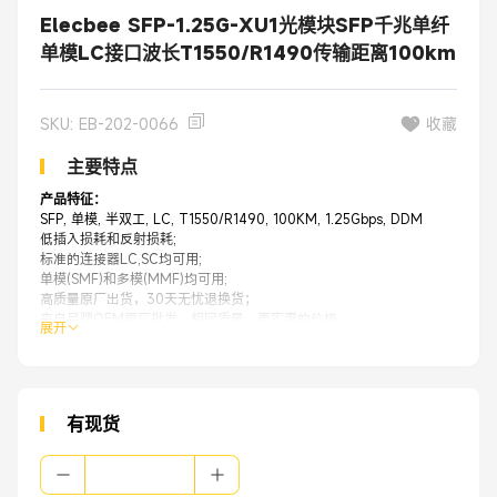
Elecbee SFP-1.25G-XU1光模块SFP千兆单纤
单模LC接口波长T1550/R1490传输距离100km
SKU: EB-202-0066
收藏
主要特点
产品特征：
SFP, 单模, 半双工, LC, T1550/R1490, 100KM, 1.25Gbps, DDM
低插入损耗和反射损耗;
标准的连接器LC,SC均可用;
单模(SMF)和多模(MMF)均可用;
高质量原厂出货，30天无忧退换货；
来自品牌OEM原厂批发，相同质量，更实惠的价格。
展开
应用：
光纤网络交换机
光纤网络路由器
网络防火墙
光纤收发器
有现货
服务器
光纤网卡
网络储存设备