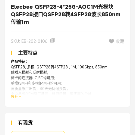
Elecbee QSFP28-4*25G-AOC1M光模块
QSFP28接口QSFP28转4SFP28波长850nm
传输1m
SKU: EB-202-0106
收藏
主要特点
产品特征：
QSFP28, 多模, QSFP28转4SFP28 , 1M, 100Gbps, 850nm
低插入损耗和反射损耗;
标准的连接器LC,SC均可用;
单模(SMF)和多模(MMF)均可用;
高质量原厂出货，30天无忧退换货；
来自品牌OEM原厂批发，相同质量，更实惠的价格。
展开
应用：
光纤网络交换机
光纤网络路由器
网络防火墙
光纤收发器
有现货
服务器
光纤网卡