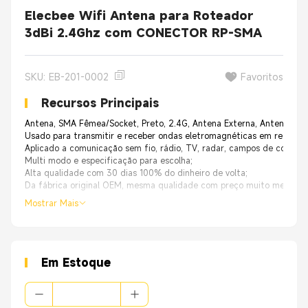
Elecbee Wifi Antena para Roteador
3dBi 2.4Ghz com CONECTOR RP-SMA
SKU: EB-201-0002
Favoritos
Recursos Principais
Antena, SMA Fêmea/Socket, Preto, 2.4G, Antena Externa, Antena WIFI
Usado para transmitir e receber ondas eletromagnéticas em rede sem 
Aplicado a comunicação sem fio, rádio, TV, radar, campos de control
Multi modo e especificação para escolha;
Alta qualidade com 30 dias 100% do dinheiro de volta;
Da fábrica original OEM, mesma qualidade com preço muito melhor.
Mostrar Mais
Em Estoque