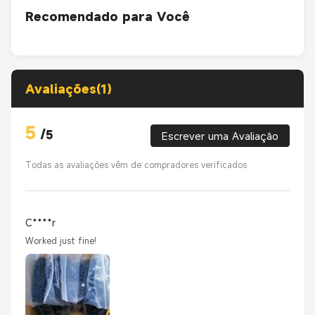
Recomendado para Você
Avaliações(1)
5
/
5
Escrever uma Avaliação
Todas as avaliações vêm de compradores verificados
C****r
Worked just fine!