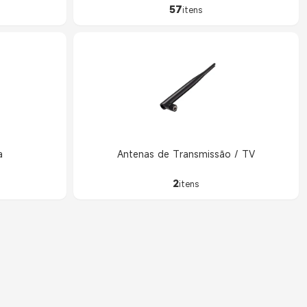
57
itens
a
Antenas de Transmissão / TV
2
itens