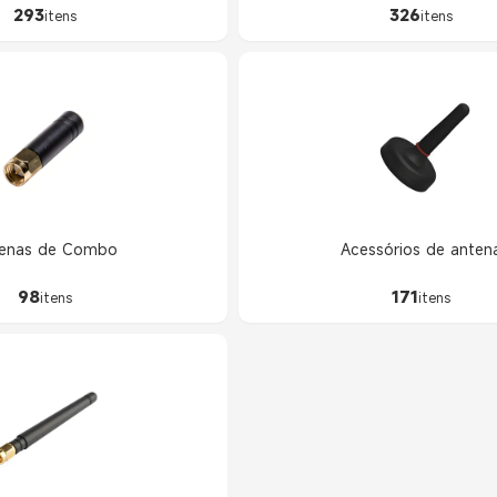
293
326
itens
itens
enas de Combo
Acessórios de anten
98
171
itens
itens