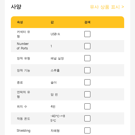
사양
유사 상품 표시
>
속성
값
검색
커넥터 유
USB-A
형
Number
1
of Ports
장착 유형
패널 실장
장착 기능
스루홀
종료
솔더
연락처 유
암 핀
형
위치 수
4핀
-40℃~+8
작동 온도
5℃
Shielding
차폐형