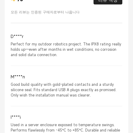
모든 리뷰는 인증된 구매자로부터 나옵니다
D****r
Perfect for my outdoor robotics project. The IPX8 rating really
holds up—even after months in wet conditions, no corrosion
and solid data connection.
M****n
Good build quality with gold-plated contacts and a sturdy
silicone seal. Fits standard USB A plugs exactly as promised.
Only wish the installation manual was clearer.
I****i
Used in a server enclosure exposed to temperature swings.
Performs flawlessly from -45°C to +85°C. Durable and reliable