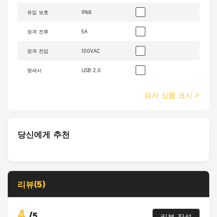
유입 보호
IP68
정격 전류
5A
정격 전압
100VAC
명세서
USB 2.0
유사 상품 표시
>
당신에게 추천
리뷰(5)
4
/
5
리뷰 작성