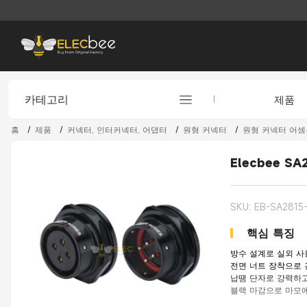
카테고리
제품
홈
/
제품
/
커넥터, 인터커넥터, 어댑터
/
원형 커넥터
/
원형 커넥터 어
Elecbee SA
SKU: EB-SA2815
핵심 특징
방수 설계로 실외 사
전면 너트 장착으로 
납땜 단자로 강력하고
블랙 마감으로 마모에