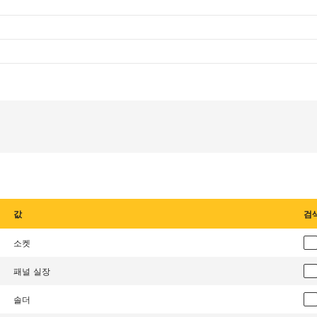
값
검
소켓
패널 실장
솔더