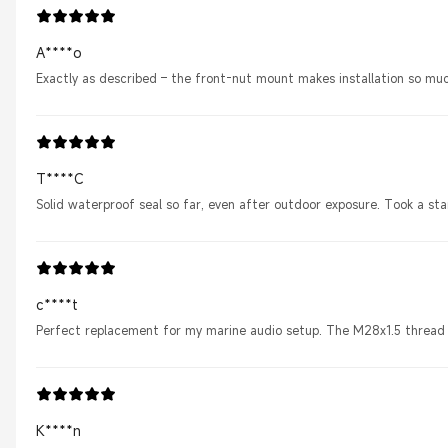
A****o
Exactly as described – the front-nut mount makes installation so much
T****C
Solid waterproof seal so far, even after outdoor exposure. Took a sta
c****t
Perfect replacement for my marine audio setup. The M28x1.5 thread f
K****n