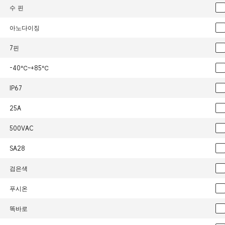
수 핀
아노다이징
7핀
-40℃~+85℃
IP67
25A
500VAC
SA28
검은색
푸시온
똑바로