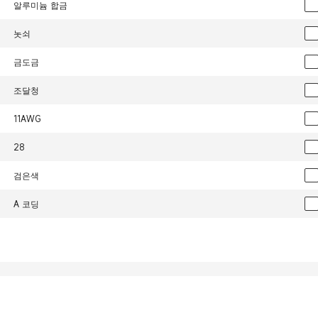
알루미늄 합금
놋쇠
금도금
조달청
11AWG
28
검은색
A 코딩