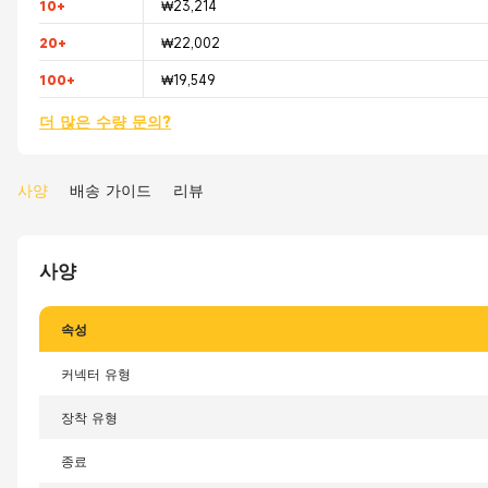
10+
₩23,214
20+
₩22,002
100+
₩19,549
더 많은 수량 문의?
사양
배송 가이드
리뷰
사양
속성
커넥터 유형
장착 유형
종료