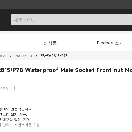
신상품
Elecbee 소개
셈블리
/
방수 커넥터
/
EB-SA2815-P7B
2815/P7B Waterproof Male Socket Front-nut Mo
-P7B
용에도 안정적입니다.
견고한 설치 가능.
 내구성 있는 연결.
 강하고 자연스러운 외관.