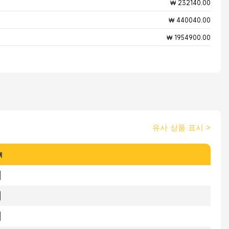
₩ 232140.00
₩ 440040.00
₩ 1954900.00
유사 상품 표시
>
색