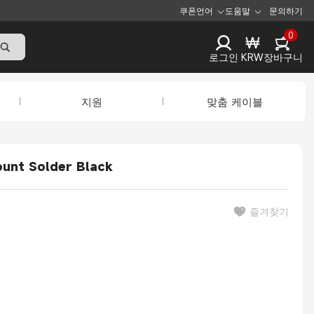
쿠폰
언어
도움말
문의하기
0
₩
로그인
KRW
장바구니
지원
맞춤 케이블
unt Solder Black
즐겨찾기