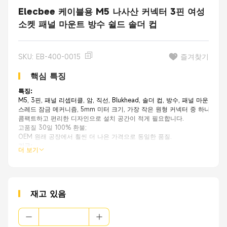
Elecbee 케이블용 M5 나사산 커넥터 3핀 여성
소켓 패널 마운트 방수 쉴드 솔더 컵
SKU: EB-400-0015
즐겨찾기
핵심 특징
특징:
M5, 3핀, 패널 리셉터클, 암, 직선, Blukhead, 솔더 컵, 방수, 패널 마운트/케
스레드 잠금 메커니즘, 5mm 미터 크기, 가장 작은 원형 커넥터 중 하나;
콤팩트하고 편리한 디자인으로 설치 공간이 적게 필요합니다.
고품질 30일 100% 환불;
OEM 원래 공장에서 훨씬 더 나은 가격으로 동일한 품질.
기구
:
더 보기
미니어처 센서
산업용 카메라
전기 자전거
포장, 라벨링 및 물류
공장 자동화 및 필드버스 모듈
재고 있음