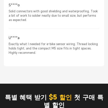
S****o
Solid connectors with good shielding and waterproofing. Took
a bit of work to solder neatly due to small size, but performs
as expected.
U****a
Exactly what I needed for e-bike sensor wiring. Thread locking
holds tight, and the compact M5 size fits in tight spaces.
Highly recommend.
특별 혜택 받기
$5 할인
첫 구매 특
별 할인