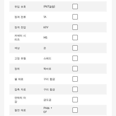
유입 보호
IP67(결합)
정격 전류
1A
정격 전압
60V
커넥터 시
M5
리즈
색상
은
고정 유형
스레드
정위
똑바로
쉘 재료
구리 합금
접촉 자료
구리 합금
연락처 마
금도금
감
PA66 +
절연 재료
GF