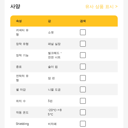
사양
유사 상품 표시
>
속성
값
검색
커넥터 유
소켓
형
장착 유형
패널 실장
벌크헤드 -
장착 기능
전면 너트
종료
솔더 컵
연락처 유
암 핀
형
쉘 마감
니켈 도금
위치 수
3핀
-20℃~+8
작동 온도
5℃
Shielding
비차폐