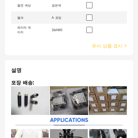
절연 색상
검은색
열쇠
A 코딩
와이어 게
26AWG
이지
유사 상품 표시
>
설명
포장 배송: