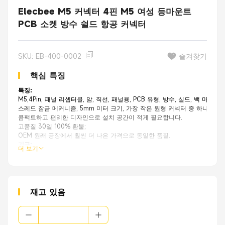
Elecbee M5 커넥터 4핀 M5 여성 등마운트
PCB 소켓 방수 쉴드 항공 커넥터
SKU: EB-400-0002
즐겨찾기
핵심 특징
특징:
M5,4Pin, 패널 리셉터클, 암, 직선, 패널용, PCB 유형, 방수, 실드, 백 마운트
스레드 잠금 메커니즘, 5mm 미터 크기, 가장 작은 원형 커넥터 중 하나;
콤팩트하고 편리한 디자인으로 설치 공간이 적게 필요합니다.
고품질 30일 100% 환불;
OEM 원래 공장에서 훨씬 더 나은 가격으로 동일한 품질.
기구:
더 보기
미니어처 센서
산업용 카메라
전기 자전거
포장, 라벨링 및 물류
공장 자동화 및 필드버스 모듈
재고 있음