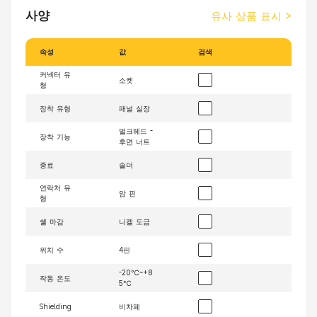
사양
유사 상품 표시
>
속성
값
검색
커넥터 유
소켓
형
장착 유형
패널 실장
벌크헤드 -
장착 기능
후면 너트
종료
솔더
연락처 유
암 핀
형
쉘 마감
니켈 도금
위치 수
4핀
-20℃~+8
작동 온도
5℃
Shielding
비차폐