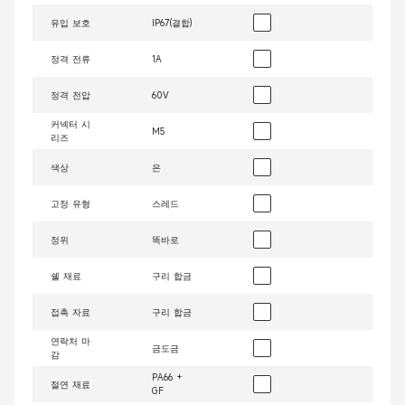
유입 보호
IP67(결합)
정격 전류
1A
정격 전압
60V
커넥터 시
M5
리즈
색상
은
고정 유형
스레드
정위
똑바로
쉘 재료
구리 합금
접촉 자료
구리 합금
연락처 마
금도금
감
PA66 +
절연 재료
GF