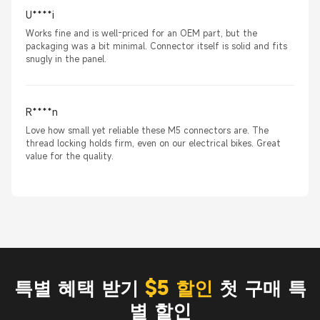
U****i
Works fine and is well-priced for an OEM part, but the
packaging was a bit minimal. Connector itself is solid and fits
snugly in the panel.
R****n
Love how small yet reliable these M5 connectors are. The
thread locking holds firm, even on our electrical bikes. Great
value for the quality.
특별 혜택 받기
$5 할인
첫 구매 특
별 할인