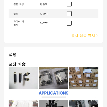
절연 색상
검은색
열쇠
A 코딩
와이어 게
26AWG
이지
유사 상품 표시
>
설명
포장 배송: