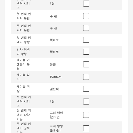
넥터 시리
F형
즈
첫 번째 연
수 핀
락처 유형
두 번째 연
수 핀
락처 유형
첫 번째 커
똑바로
넥터 방향
2 차 커넥
똑바로
터 방향
케이블 어
셈블리 유
둥근
형
케이블 길
1500CM
이
케이블 색
검은색
상
두 번째 커
넥터 시리
F형
즈
첫 번째 커
프리 행잉
넥터 장착
(인라인)
기능
두 번째 커
프리 행잉
넥터 장착
(인라인)
기능