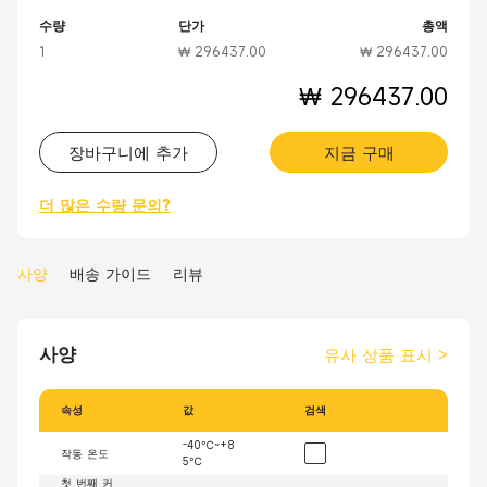
수량
단가
총액
1
₩ 296437.00
₩ 296437.00
₩ 296437.00
장바구니에 추가
지금 구매
더 많은 수량 문의?
사양
배송 가이드
리뷰
사양
유사 상품 표시
>
속성
값
검색
-40℃~+8
작동 온도
5℃
첫 번째 커