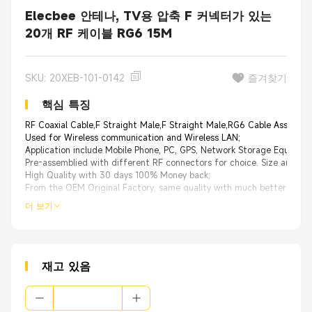
Elecbee 안테나, TV용 압축 F 커넥터가 있는
20개 RF 케이블 RG6 15M
SKU: 20XEB-101-0142
즐겨찾기
핵심 특징
RF Coaxial Cable,F Straight Male,F Straight Male,RG6 Cable Assembl
Used for Wireless communication and Wireless LAN;
Application include Mobile Phone, PC, GPS, Network Storage Equipmen
Pre-assemblied with different RF connectors for choice. Size and ca
High Quality with 30 days 100% Money back;
From the OEM Original Factory, same quality with much better price.
더 보기
재고 있음