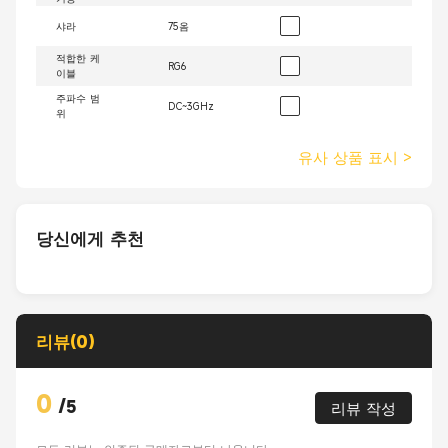
샤라
75옴
적합한 케
RG6
이블
주파수 범
DC~3GHz
위
유사 상품 표시
>
당신에게 추천
리뷰(0)
0
/
5
리뷰 작성