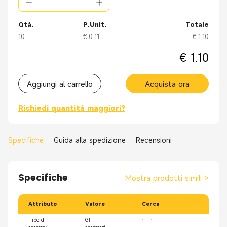
Qtà.
P.Unit.
Totale
10
€ 0.11
€ 1.10
€ 1.10
Aggiungi al carrello
Acquista ora
Richiedi quantità maggiori?
Specifiche
Guida alla spedizione
Recensioni
Specifiche
Mostra prodotti simili
>
Attributo
Valore
Cerca
Tipo di
Gli