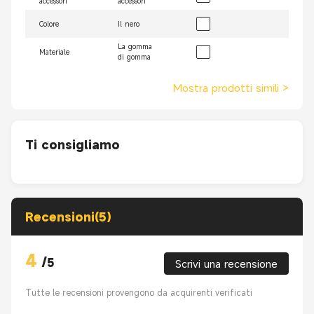
accessori
accessori
Colore
Il nero
La gomma
Materiale
di gomma
Mostra prodotti simili
>
Ti consigliamo
Recensioni(5)
4
/
5
Scrivi una recensione
Tutte le recensioni provengono da acquirenti verificati