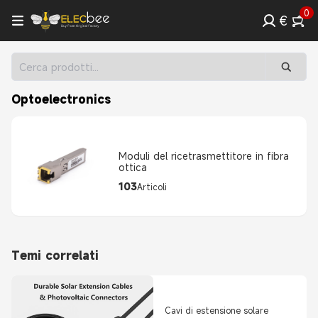
0
€
Optoelectronics
Moduli del ricetrasmettitore in fibra
ottica
103
Articoli
Temi correlati
Cavi di estensione solare