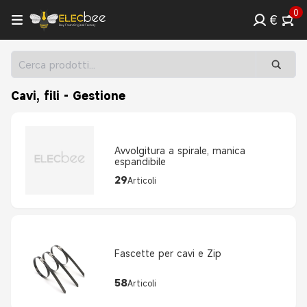
0
€
Cavi, fili - Gestione
Avvolgitura a spirale, manica
espandibile
29
Articoli
Fascette per cavi e Zip
58
Articoli