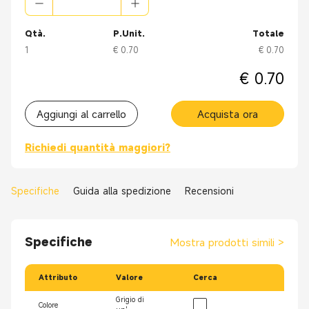
Qtà.
P.Unit.
Totale
1
€ 0.70
€ 0.70
€ 0.70
Aggiungi al carrello
Acquista ora
Richiedi quantità maggiori?
Specifiche
Guida alla spedizione
Recensioni
Specifiche
Mostra prodotti simili
>
Attributo
Valore
Cerca
Grigio di
Colore