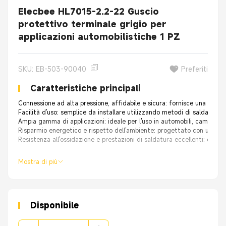
Elecbee HL7015-2.2-22 Guscio
protettivo terminale grigio per
applicazioni automobilistiche 1 PZ
SKU: EB-503-90040
Preferiti
Caratteristiche principali
Connessione ad alta pressione, affidabile e sicura: fornisce una conn
Facilità d'uso: semplice da installare utilizzando metodi di saldatura o
Ampia gamma di applicazioni: ideale per l'uso in automobili, camion, b
Risparmio energetico e rispetto dell'ambiente: progettato con una forte
Resistenza all'ossidazione e prestazioni di saldatura eccellenti: offre
Mostra di più
Disponibile