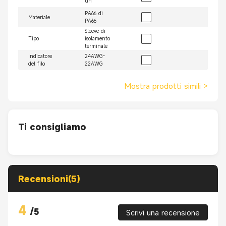
un'
PA66 di
Materiale
PA66
Sleeve di
Tipo
isolamento
terminale
Indicatore
24AWG-
del filo
22AWG
Mostra prodotti simili
>
Ti consigliamo
Recensioni(5)
4
/
5
Scrivi una recensione