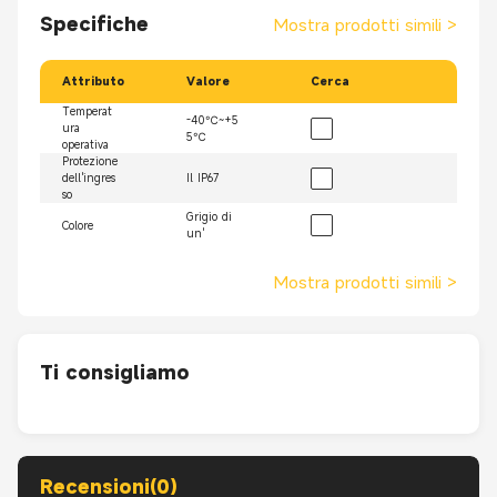
Specifiche
Mostra prodotti simili
>
Attributo
Valore
Cerca
Temperat
-40℃~+5
ura
5℃
operativa
Protezione
dell'ingres
Il IP67
so
Grigio di
Colore
un'
Mostra prodotti simili
>
Ti consigliamo
Recensioni(0)