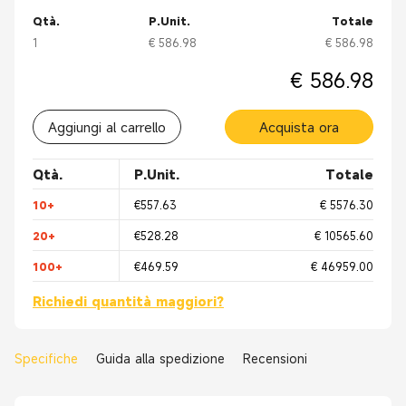
Qtà.
P.Unit.
Totale
1
€ 586.98
€ 586.98
€ 586.98
Aggiungi al carrello
Acquista ora
Qtà.
P.Unit.
Totale
10+
€557.63
€ 5576.30
20+
€528.28
€ 10565.60
100+
€469.59
€ 46959.00
Richiedi quantità maggiori?
Specifiche
Guida alla spedizione
Recensioni