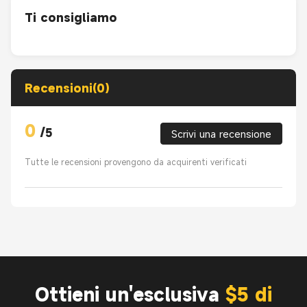
Ti consigliamo
Recensioni(0)
0
/
5
Scrivi una recensione
Tutte le recensioni provengono da acquirenti verificati
Ottieni un'esclusiva
$5 di