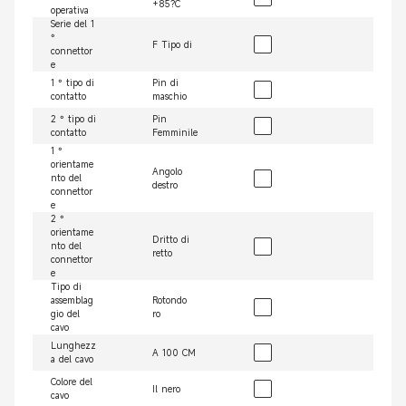
+85?C
operativa
Serie del 1
°
F Tipo di
connettor
e
1 ° tipo di
Pin di
contatto
maschio
2 ° tipo di
Pin
contatto
Femminile
1 °
orientame
Angolo
nto del
destro
connettor
e
2 °
orientame
Dritto di
nto del
retto
connettor
e
Tipo di
assemblag
Rotondo
gio del
ro
cavo
Lunghezz
A 100 CM
a del cavo
Colore del
Il nero
cavo