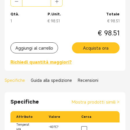
Qtà.
P.Unit.
Totale
1
€ 98.51
€ 98.51
€ 98.51
Aggiungi al carrello
Acquista ora
Richiedi quantità maggiori?
Specifiche
Guida alla spedizione
Recensioni
Specifiche
Mostra prodotti simili
>
Attributo
Valore
Cerca
Temperat
-40?C?
ura