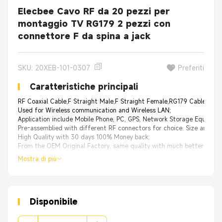
Elecbee Cavo RF da 20 pezzi per
montaggio TV RG179 2 pezzi con
connettore F da spina a jack
SKU: 20XEB-101-0307
Preferiti
Caratteristiche principali
RF Coaxial Cable,F Straight Male,F Straight Female,RG179 Cable Ass
Used for Wireless communication and Wireless LAN;
Application include Mobile Phone, PC, GPS, Network Storage Equipmen
Pre-assemblied with different RF connectors for choice. Size and ca
High Quality with 30 days 100% Money back;
From the OEM Original Factory, same quality with much better price.
Mostra di più
Disponibile