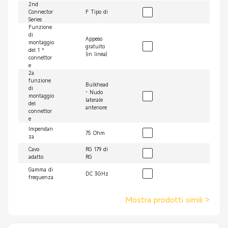
2nd
Connector
F Tipo di
Series
Funzione
di
Appeso
montaggio
gratuito
del 1 °
(in linea)
connettor
e
2a
funzione
Bulkhead
di
- Nudo
montaggio
laterale
del
anteriore
connettor
e
Impendan
75 Ohm
za
Cavo
RG 179 di
adatto
RG
Gamma di
DC 3GHz
frequenza
Mostra prodotti simili
>