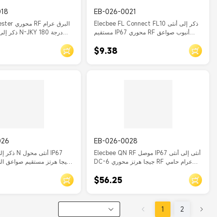
018
EB-026-0021
Elecbee FL Connect FL10 ذكر إلى أنثى
bee Arrester
مستقيم IP67 محوري RF أنبوب صواعق
النظام المتري
IP67 
$9.38
026
EB-026-0028
Elecbee QN RF موصل IP67 أنثى إلى أنثى
DC-6 جيجا هرتز محوري RF عرام حامي
180 درجة
$56.25
1
2