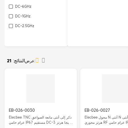
DC~6GHz
DC~1GHz
DC~2.5GHz
النتائج:
عرض:
21
EB-026-0030
EB-026-0027
Elecbee محول N أنثى N أنثى DC-3 جيجا
Elecbee TNC ذكر إلى أنثى مانعة الصواعق
هرتز محوري RF عرام حامي IP67 مستقيم
عرام حامي IP67 مستقيم DC-3 جيجا هرتز
N-KKY
تفريغ الجهد 230 فولت