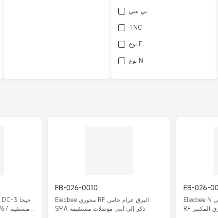
بي سي
TNC
نوع F
نوع N
L27
EB-026-0010
EB-026-0
Elecbee N ذكر إلى N أنثى الحاجز المحوري
Elecbee محوري RF البرق عرام حامي
RF البرق المكتبر N-JKY DC-3GHz
SMA ذكر إلى أنثى موصلات مستقيمة
180Degree 