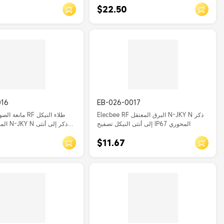
$22.50
016
EB-026-0017
Elecbee RF البرق المعتقل N-JKY N ذكر
إلى أنثى النيكل تصفيح IP67 المحوري
المحوري
$11.67