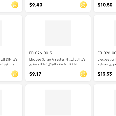
$9.40
$10.50
EB-026-0015
EB-026-0
Elecbee مانعة الصواعق RF طلاء النيكل
Elecbee Surge Arrester N ذكر إلى أنثى
 مستقيم N-JKY N ذكر إلى أنثى
مستقيم IP67 طلاء النيكل N-JKY RF
IP67
محوري
$9.17
$13.33