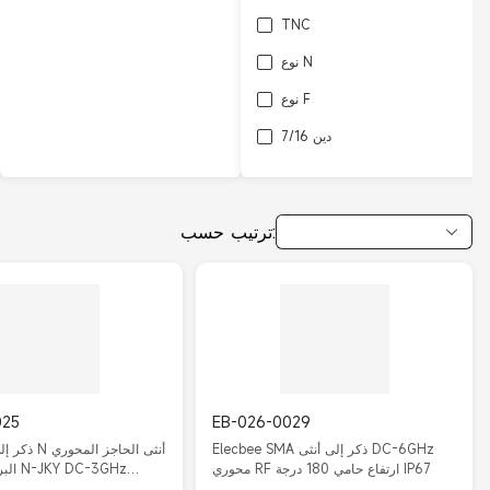
TNC
نوع N
نوع F
دين 7/16
L27
ترتيب حسب:
025
EB-026-0029
Elecbee SMA ذكر إلى أنثى DC-6GHz
محوري RF ارتفاع حامي 180 درجة IP67
IP67