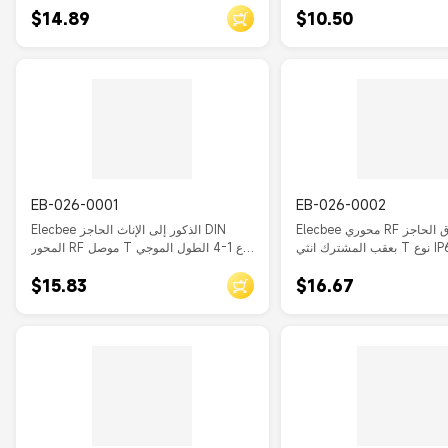
$14.89
$10.50
EB-026-0001
EB-026-0002
Elecbee محوري RF البرق الحاجز DIN ذكر
Elecbee الذكور إلى الإناث الحاجز DIN
بعقب المشترك انثي T نوع IP67 مستقيم
المحور RF موصل T نوع 1-4 الطول الموجي
النيكل تصفيح
البرق الصواعق مستقيم النيكل تصفيح
$15.83
$16.67