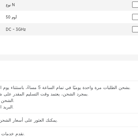
نوع N
50 أوم
DC ~ 3GHz
يقوم متجر Elecbee بشحن الطلبات مرة واحدة يوميًا في تمام الساعة 5 مساءً، باستثناء يوم الأحد.
بمجرد الشحن، يعتمد وقت التسليم المقدر على شركة الشحن التي تختارها.
الشحن السريع: من 3 إلى 7 أيام.
البريد العادي: من 7 إلى 20 يومًا.
يمكنك العثور على أسعار الشحن لطلبك في سلة التسوق.
نقدم خدمات الشحن السريع والمعياري.