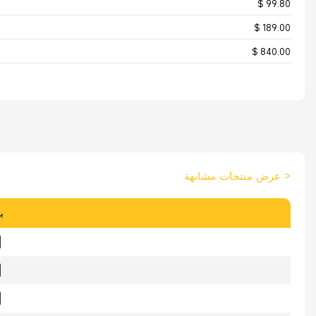
$ 99.80
$ 189.00
$ 840.00
>
عرض منتجات مشابهة
ب