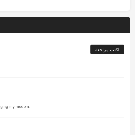
اكتب مراجعة
amaging my modem.