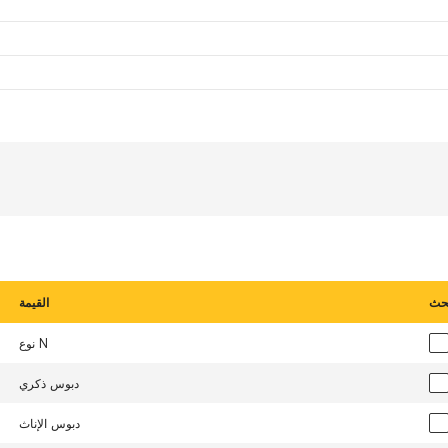
حث
القيمة
نوع N
دبوس ذكري
دبوس الإناث