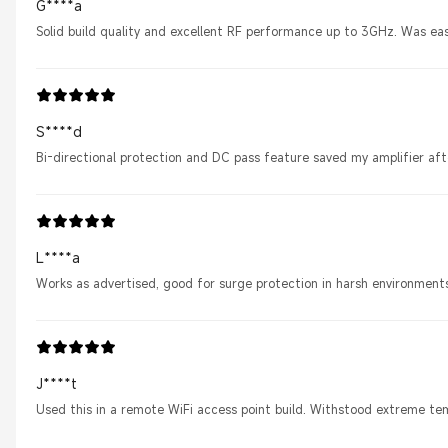
G****a
Solid build quality and excellent RF performance up to 3GHz. Was easy 
S****d
Bi-directional protection and DC pass feature saved my amplifier aft
L****a
Works as advertised, good for surge protection in harsh environments
J****t
Used this in a remote WiFi access point build. Withstood extreme te