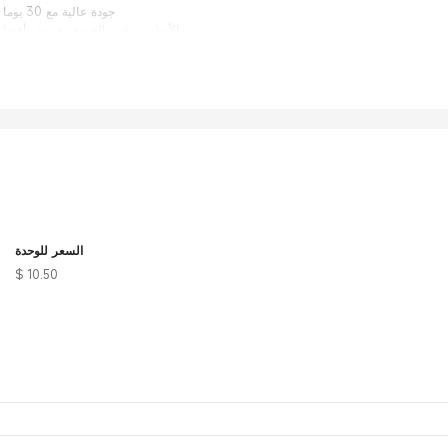
جودة عالية مع 30 يوما 100٪ استعادة الاموال؛
من مصنع OEM الأصلي ، نفس الجودة مع سعر أفضل بكثير.
3G / 4G / LTE 
2.4 و 5GHz واي ف
أجهز
السعر للوحدة
$ 10.50