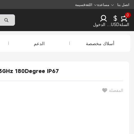
اتصل بنا
مساعدة
اللغة
قسيمة
0
$
السلة
USD
تسجيل الدخول
أسلاك مخصصة
الدعم
Elecbee N ذكر إلى N أنثى الحاجز المحوري RF البرق المكتب
المفضلة