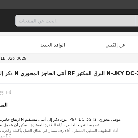
عن إلكيبي
الوافد الجديد
EB-026-0025
ر N-JKY DC-3GHz 180Degree IP67
25
المي
محوري RF ارتفاع حامي، ن نوع إلى N نوع، ذكر إلى أنثى، مستقيم، IP67، DC-3GHz، موصل محوري
تصميم التدريع الخاص ، أداء الطفرة الممتازة ، يمكن أن يتحمل ض
أداء التطويف السلبي الممتاز ، أداء رف ممتاز في نطاق العمل بأكمله وقدرة مع
حماية ثنائية الاتجاه، بطاقة DC؛