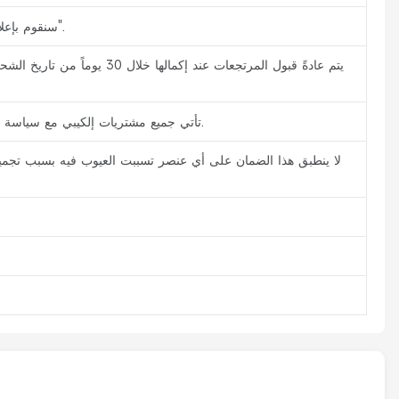
سنقوم بإعلامك عبر البريد الإلكتروني برقم التتبع بمجرد شحن الطلب. يمكنك تتبع طلبك باستخدام ميزة "تتبع طلبي".
يتم عادةً قبول المرتجعات ع
تأتي جميع مشتريات إلكيبي مع سياسة إرجاع واسترداد الأموال لمدة 30 يوماً، بالإضافة إلى ضمان إلكيبي لمدة سنة واحدة ضد أي عيوب تصنيع.
لا ينطبق هذا الضمان على أي عنصر تسببت العيوب فيه بسبب تجميع 