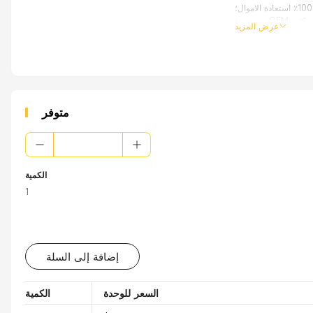
عرض المزيد
التطبيقات: xa0
المودم الخلوي
أجهزة التوجيه
معززات/مكبرات الصوت
اي نقاط الوصول
ة اتصالات حساسة أخرى
متوفر
الكمية
1
إضافة إلى السلة
السعر للوحدة
الكمية