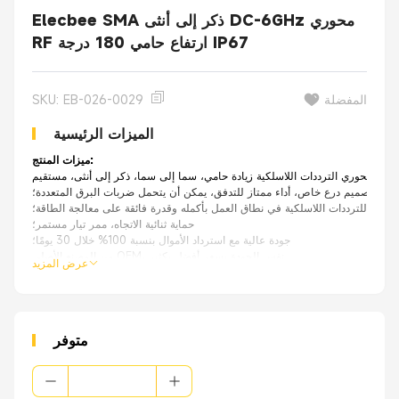
Elecbee SMA ذكر إلى أنثى DC-6GHz محوري
RF ارتفاع حامي 180 درجة IP67
المفضلة
SKU: EB-026-0029
الميزات الرئيسية
ميزات المنتج:
تصميم درع خاص، أداء ممتاز للتدفق، يمكن أن يتحمل ضربات البرق المتعددة؛
ء ممتاز للترددات اللاسلكية في نطاق العمل بأكمله وقدرة فائقة على معالجة الطاقة؛
حماية ثنائية الاتجاه، ممر تيار مستمر؛
جودة عالية مع استرداد الأموال بنسبة 100% خلال 30 يومًا؛
من المصنع الأصلي OEM، نفس الجودة بسعر أفضل بكثير.
عرض المزيد
التطبيقات:xa0
أجهزة المودم الخلوية 3G/4G/LTE
أجهزة التوجيه
التعزيز / مكبرات الصوت
نقاط وصول واي فاي 2.4 و5 جيجا هرتز
متوفر
أجهزة الاتصالات الحساسة الأخرى