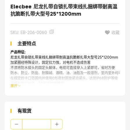
Elecbee 尼龙扎带自锁扎带束线扎捆绑带耐高温
抗脆断扎带大型号25*1200mm
SKU: EB-206-0060
收藏
主要特点
产品特征:
尼龙扎带自锁扎带束线扎捆绑带耐高温抗脆断扎带大型号25*1200mm
加紧圈经特殊设计，固定拉力强，对电机不造成伤害
不须将防水接头的固定头解体，电缆可直接穿入上紧即可，省时方便
防水、防尘、防盐、耐酸碱、酒精、油、油脂及一般溶剂，室内室外均可应用
在规定的卡口范围内并使用0形密封圈旋紧迫紧头，达到IP68防护等级
高质量原厂出货，30天无忧退换货
展开
来自品牌OEM原厂批发，相同质量，更实惠的价格。
有现货