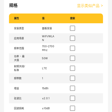
规格
显示类似产品
>
属性
值
搜索
安装类型
面板安装
WiFi/WLA
应用场景
N
700~2700
频率范围
Mhz
功率 - 最
50W
大值
射频天线/
LTE
标准
频带数
1
增益
15dBi
驻波比
≤2.0:1
回波损耗
≥10dB