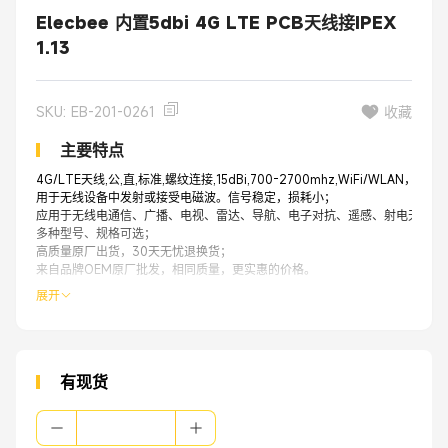
Elecbee 内置5dbi 4G LTE PCB天线接IPEX
1.13
SKU: EB-201-0261
收藏
主要特点
4G/LTE天线,公,直,标准,螺纹连接,15dBi,700-2700mhz,WiFi/WLAN，
用于无线设备中发射或接受电磁波。信号稳定，损耗小；
应用于无线电通信、广播、电视、雷达、导航、电子对抗、遥感、射电天文等
多种型号、规格可选；
高质量原厂出货，30天无忧退换货；
来自品牌OEM原厂批发，相同质量，更实惠的价格。
展开
有现货