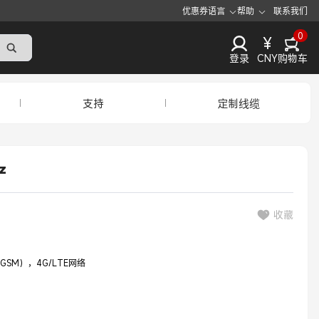
优惠券
语言
帮助
联系我们
0
¥
登录
CNY
购物车
支持
定制线缆
z
收藏
G/GSM），4G/LTE网络