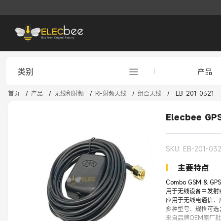
类别
产品
首页
/
产品
/
无线和射频
/
RF射频天线
/
组合天线
/
EB-201-0321
Elecbee 
SKU: EB-201-032
主要特点
Combo GSM & G
用于无线设备中发射
应用于无线电通信、
多种型号、规格可选
来自品牌OEM原厂