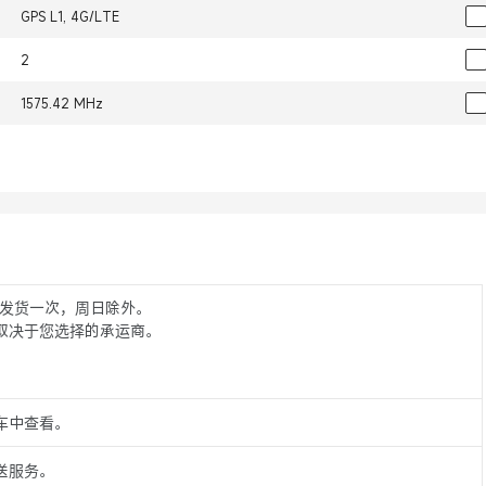
GPS L1, 4G/LTE
2
1575.42 MHz
5 点发货一次，周日除外。
取决于您选择的承运商。
车中查看。
送服务。