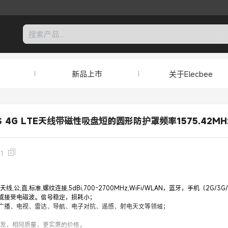
新品上市
关于Elecbee
GPS 4G LTE天线带磁性吸盘短的圆形防护罩频率1575.42MH
1
PS天线,公,直,标准,螺纹连接,5dBi,700-2700MHz,WiFi/WLAN，蓝牙，手机（2G/3
或接受电磁波。信号稳定，损耗小；
广播、电视、雷达、导航、电子对抗、遥感、射电天文等领域；
；
批发，相同质量，更实惠的价格。