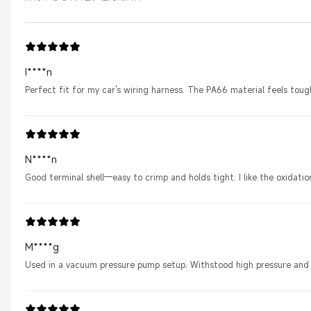
I****n
Perfect fit for my car's wiring harness. The PA66 material feels tou
N****n
Good terminal shell—easy to crimp and holds tight. I like the oxidatio
M****g
Used in a vacuum pressure pump setup. Withstood high pressure and ha