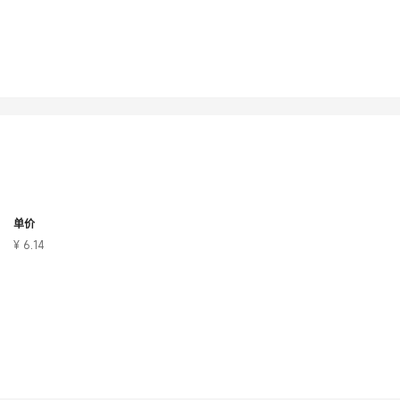
单价
¥ 6.14