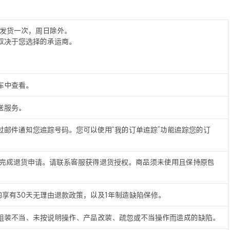
5 点发货一次，周日除外。
取决于您选择的承运商。
车中查看。
送服务。
过邮件通知您追踪号码。您可以使用“我的订单追踪”功能追踪您的订
内完成退货申请。请联系客服获得退货授权。商品须未使用且保持原包
商品均享有30天无理由退款政策，以及1年制造缺陷保修。
组装不当、未按说明操作、产品改装、疏忽或不当操作而造成的缺陷。