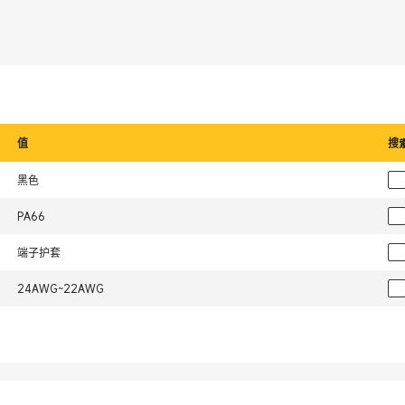
值
搜
黑色
PA66
端子护套
24AWG~22AWG