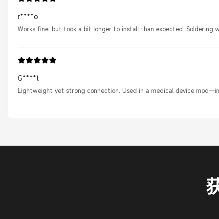
r****o
Works fine, but took a bit longer to install than expected. Soldering w
G****t
Lightweight yet strong connection. Used in a medical device mod—impr