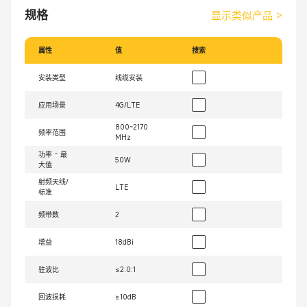
规格
显示类似产品
>
属性
值
搜索
安装类型
线缆安装
应用场景
4G/LTE
800~2170
频率范围
MHz
功率 - 最
50W
大值
射频天线/
LTE
标准
频带数
2
增益
18dBi
驻波比
≤2.0:1
回波损耗
≥10dB