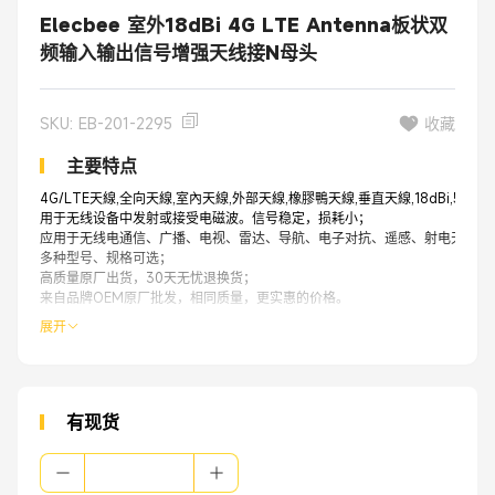
Elecbee 室外18dBi 4G LTE Antenna板状双
频输入输出信号增强天线接N母头
SKU: EB-201-2295
收藏
主要特点
4G/LTE天線,全向天線,室內天線,外部天線,橡膠鴨天線,垂直天線,18dBi,50歐姆,80
用于无线设备中发射或接受电磁波。信号稳定，损耗小；
应用于无线电通信、广播、电视、雷达、导航、电子对抗、遥感、射电天文等
多种型号、规格可选；
高质量原厂出货，30天无忧退换货；
来自品牌OEM原厂批发，相同质量，更实惠的价格。
展开
有现货