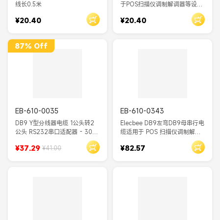
线长0.5米
于POS扫描仪调制解调器等设备
串口单边线缆1米
¥20.40
¥20.40
87% Off
EB-610-0035
EB-610-0343
DB9 Y型分线器电缆 1公头转2
Elecbee DB9左弯DB9母串行电
公头 RS232串口适配器 - 30厘
缆适用于 POS 扫描仪调制解调
米直通线，用于连接两个串口外
器
¥37.29
¥82.57
¥41.00
设