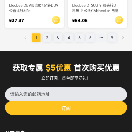
Elecbee DB9母弯式45°转DB9
Elecbee D-SUB 9 母头转D-
公直式线材1m
SUB 9 公头CANnector 电缆
连接线 K-LINE总线
¥37.37
¥54.05
1
2
3
4
5
6
9
获取专属
$5优惠
首次购买优惠
立即订阅，首单即享好礼！
订阅