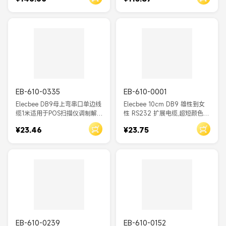
设备
EB-610-0335
EB-610-0001
Elecbee DB9母上弯串口单边线
Elecbee 10cm DB9 雄性到女
缆1米适用于POS扫描仪调制解
性 RS232 扩展电缆,超短颜色编
调器等设备
码的扁平丝带串引线,1:1 直通
¥23.46
¥23.75
COM 端口电缆
EB-610-0239
EB-610-0152