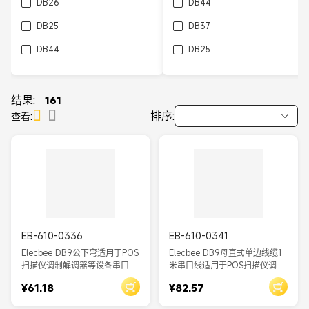
DB26
DB44
DB25
DB37
DB44
DB25
DB14
DB62
DB5W5
DB78
结果:
161
排序:
查看:
DB78
DB50
DB62
DB50
EB-610-0336
EB-610-0341
Elecbee DB9公下弯适用于POS
Elecbee DB9母直式单边线缆1
扫描仪调制解调器等设备串口单
米串口线适用于POS扫描仪调制
边线缆1米
解调器等设备
¥61.18
¥82.57