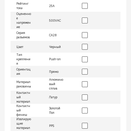
Рейтинг
25А
тока
Оцененно
е
500VAC
напряжен
ие
Серия
СА28
разъемов
Цвет
Черный
Тип
креплени
Push-on
я
Ориентац
Прямо
ия
Алюмино
Материал
вый
раковины
сплав
Контактн
ый
Латур
материал
Контактн
Золотой
ый
Пол
финиш
Изолирую
щие
PPS
материал