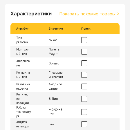
Характеристики
Показать похожие товары
>
Атрибут
Значение
Поиск
Тип
емкое
разъема
Монтажн
Панель
ый тип
Маунт
Завершен
Солдер
ие
Контактн
Гнездово
ый тип
й контакт
Раковина
Анодиро
отделка
вание
Количест
во
8 Пин
позиций
Рабочая
-40°C~+8
температу
5°C
ра
Защита
IP67
от входа