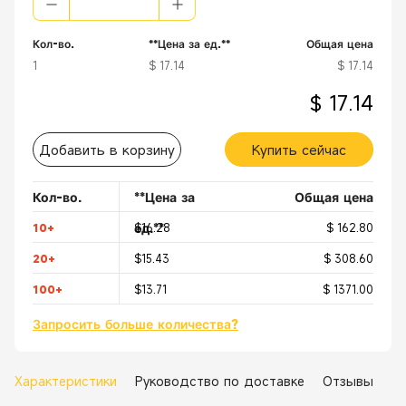
Кол-во.
**Цена за ед.**
Общая цена
1
$ 17.14
$ 17.14
$ 17.14
Добавить в корзину
Купить сейчас
Кол-во.
**Цена за
Общая цена
ед.**
10+
$16.28
$ 162.80
20+
$15.43
$ 308.60
100+
$13.71
$ 1371.00
Запросить больше количества?
Характеристики
Руководство по доставке
Отзывы