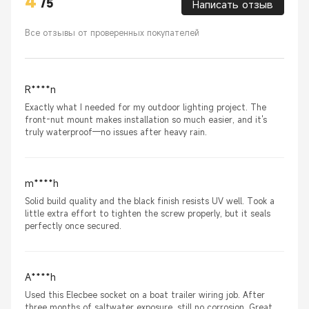
4
/
5
Написать отзыв
Все отзывы от проверенных покупателей
R****n
Exactly what I needed for my outdoor lighting project. The
front-nut mount makes installation so much easier, and it's
truly waterproof—no issues after heavy rain.
m****h
Solid build quality and the black finish resists UV well. Took a
little extra effort to tighten the screw properly, but it seals
perfectly once secured.
A****h
Used this Elecbee socket on a boat trailer wiring job. After
three months of saltwater exposure, still no corrosion. Great