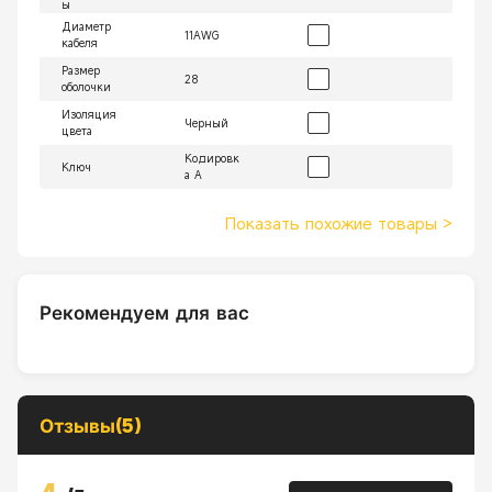
ы
Диаметр
11AWG
кабеля
Размер
28
оболочки
Изоляция
Черный
цвета
Кодировк
Ключ
а A
Показать похожие товары
>
Рекомендуем для вас
Отзывы(5)