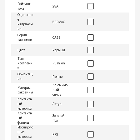
Рейтинг
25А
тока
Оцененно
е
500VAC
напряжен
ие
Серия
СА28
разъемов
Цвет
Черный
Тип
креплени
Push-on
я
Ориентац
Прямо
ия
Алюмино
Материал
вый
раковины
сплав
Контактн
ый
Латур
материал
Контактн
Золотой
ый
Пол
финиш
Изолирую
щие
PPS
материал