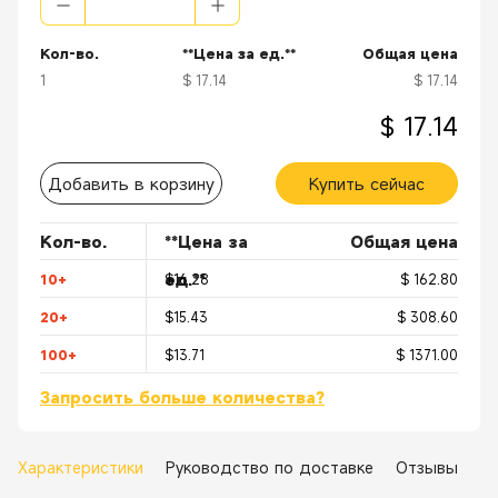
Кол-во.
**Цена за ед.**
Общая цена
1
$ 17.14
$ 17.14
$ 17.14
Добавить в корзину
Купить сейчас
Кол-во.
**Цена за
Общая цена
ед.**
10+
$16.28
$ 162.80
20+
$15.43
$ 308.60
100+
$13.71
$ 1371.00
Запросить больше количества?
Характеристики
Руководство по доставке
Отзывы