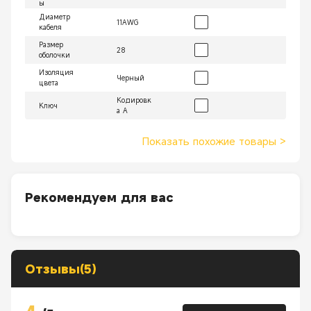
ы
Диаметр
11AWG
кабеля
Размер
28
оболочки
Изоляция
Черный
цвета
Кодировк
Ключ
а A
Показать похожие товары
>
Рекомендуем для вас
Отзывы(5)