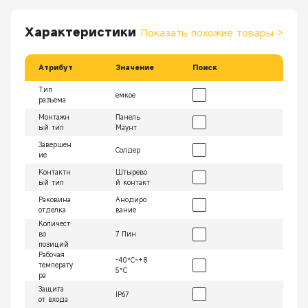
Характеристики
Показать похожие товары
>
Атрибут
Значение
Поиск
Тип
емкое
разъема
Монтажн
Панель
ый тип
Маунт
Завершен
Солдер
ие
Контактн
Штырево
ый тип
й контакт
Раковина
Анодиро
отделка
вание
Количест
во
7 Пин
позиций
Рабочая
-40°C~+8
температу
5°C
ра
Защита
IP67
от входа