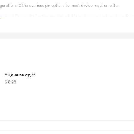
figurations: Offers various pin options to meet device requirements.
rproof Design: IP67 rating ensures reliable performance in humid condition
lation: User-friendly design simplifies connection and maintenance.
**Цена за ед.**
$ 8.28