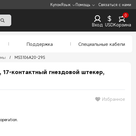
Купон
Язык
Помощь
Связаться с нами
0
$
Вход
USD
Корзина
Поддержка
Специальные кабели
емы
/
MS3106A20-29S
, 17-контактный гнездовой штекер,
Избранное
 operation.