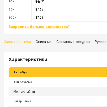
ед.**
10+
$7.87
20+
$7.62
100+
$7.29
Запросить больше количества?
Характеристики
Описание
Связанные ресурсы
Руково
Характеристики
Атрибут
Тип разъема
Монтажный тип
Завершение