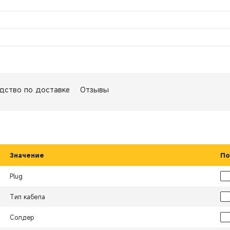
дство по доставке
Отзывы
Значение
По
Plug
Тип кабела
Солдер