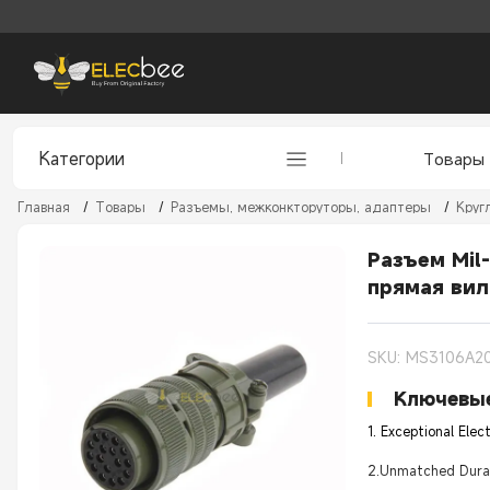
Категории
Товары
Главная
/
Товары
/
Разъемы, межконкторуторы, адаптеры
/
Круг
Разъем Mil
прямая вил
SKU: MS3106A2
Ключевые
1. Exceptional Elec
2.Unmatched Durabi