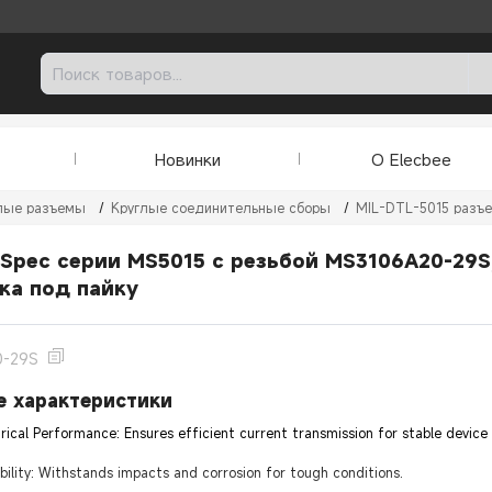
Новинки
О Elecbee
лые разъемы
/
Круглые соединительные сборы
/
MIL-DTL-5015 разъ
-Spec серии MS5015 с резьбой MS3106A20-29S
ка под пайку
0-29S
 характеристики
trical Performance: Ensures efficient current transmission for stable device
lity: Withstands impacts and corrosion for tough conditions.