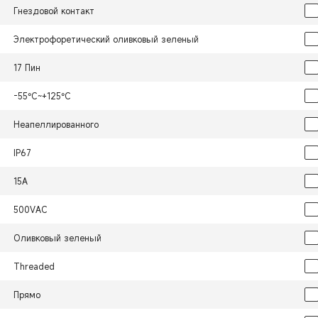
Гнездовой контакт
Электрофоретический оливковый зеленый
17 Пин
-55°C~+125°C
Неапеллированного
IP67
15А
500VAC
Оливковый зеленый
Threaded
Прямо