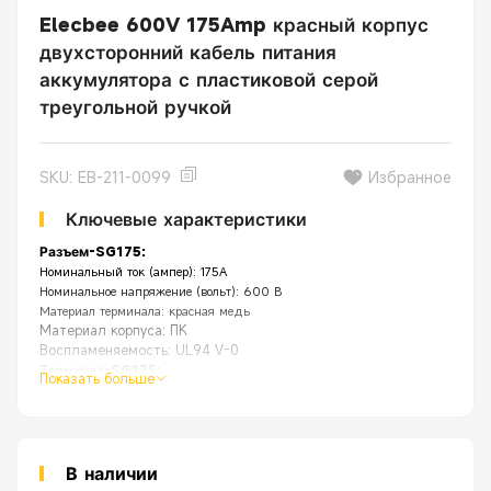
Elecbee 600V 175Amp красный корпус
двухсторонний кабель питания
аккумулятора с пластиковой серой
треугольной ручкой
SKU: EB-211-0099
Избранное
Ключевые характеристики
Разъем-SG175:
Номинальный ток (ампер): 175А
Номинальное напряжение (вольт): 600 В
Материал терминала: красная медь
Материал корпуса: ПК
Воспламеняемость: UL94 V-0
Терминал-SG175:
Показать больше
Материал терминала: посеребренная медь
Подходит для размера кабеля: 1/0 AWG, 2AWG, 4AWG
Тип подключения: клеммы могут быть обжаты или припаяны к кабелю.
Особенность:
Приложение
[
В наличии
] Сверхмощный и многоцелевой универсальный набор быстрор
[
Прочный
] Комбинированная оболочка из прочных огнестойких по