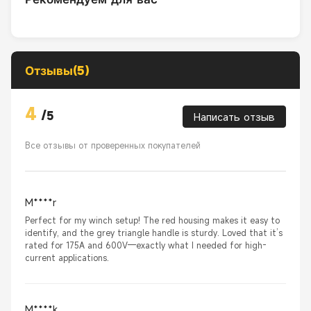
Отзывы(5)
4
/
5
Написать отзыв
Все отзывы от проверенных покупателей
M****r
Perfect for my winch setup! The red housing makes it easy to
identify, and the grey triangle handle is sturdy. Loved that it’s
rated for 175A and 600V—exactly what I needed for high-
current applications.
M****k