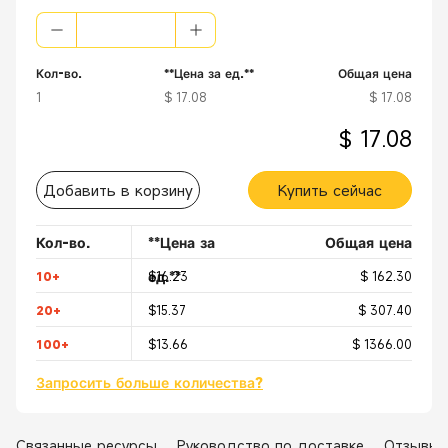
[
Безопасный
] Оба конца подходят для подключения к стороне пи
Кол-во.
**Цена за ед.**
Общая цена
1
$ 17.08
$ 17.08
$ 17.08
Добавить в корзину
Купить сейчас
Кол-во.
**Цена за
Общая цена
ед.**
10+
$16.23
$ 162.30
20+
$15.37
$ 307.40
100+
$13.66
$ 1366.00
Запросить больше количества?
Связанные ресурсы
Руководство по доставке
Отзывы