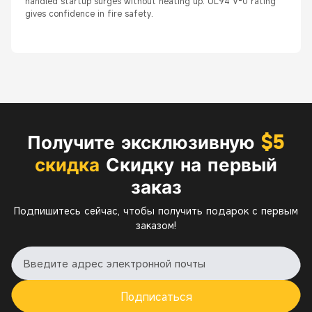
handled startup surges without heating up. UL94 V-0 rating
gives confidence in fire safety.
Получите эксклюзивную
$5
скидка
Скидку на первый
заказ
Подпишитесь сейчас, чтобы получить подарок с первым
заказом!
Подписаться