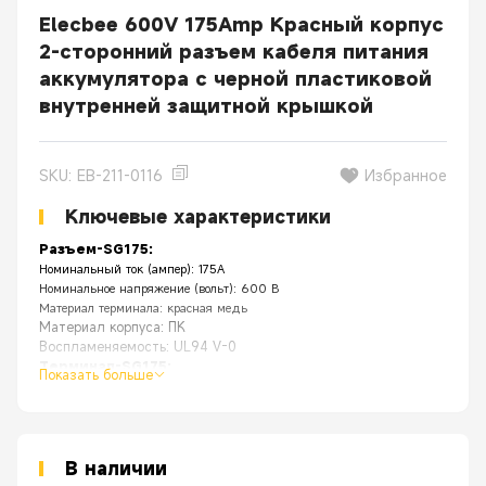
Elecbee 600V 175Amp Красный корпус
2-сторонний разъем кабеля питания
аккумулятора с черной пластиковой
внутренней защитной крышкой
SKU: EB-211-0116
Избранное
Ключевые характеристики
Разъем-SG175:
Номинальный ток (ампер): 175А
Номинальное напряжение (вольт): 600 В
Материал терминала: красная медь
Материал корпуса: ПК
Воспламеняемость: UL94 V-0
Терминал-SG175:
Показать больше
Материал терминала: посеребренная медь
Подходит для размера кабеля: 1/0 AWG, 2AWG, 4AWG
Тип подключения: клеммы могут быть обжаты или припаяны к кабелю.
Особенность:
Приложение
[
В наличии
] Сверхмощный и многоцелевой универсальный набор быстр
[
Прочный
] Комбинированная оболочка из прочных огнестойких 