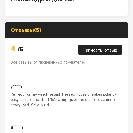
Отзывы(5)
4
/
5
Написать отзыв
Все отзывы от проверенных покупателей
y****i
Perfect for my winch setup! The red housing makes polarity
easy to see, and the 175A rating gives me confidence under
heavy load. Solid build.
a****z