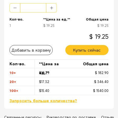
[
Безопасный
] Оба конца подходят для подключения к стороне 
Кол-во.
**Цена за ед.**
Общая цена
1
$ 19.25
$ 19.25
$ 19.25
Добавить в корзину
Купить сейчас
Кол-во.
**Цена за
Общая цена
ед.**
10+
$18.29
$ 182.90
20+
$17.32
$ 346.40
100+
$15.40
$ 1540.00
Запросить больше количества?
Связанные ресурсы
Руководство по доставке
Отзывы