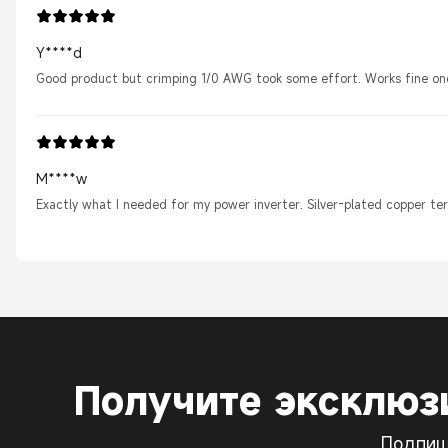
Y****d
Good product but crimping 1/0 AWG took some effort. Works fine once
M****w
Exactly what I needed for my power inverter. Silver-plated copper te
Получите эксклю
Подпиш