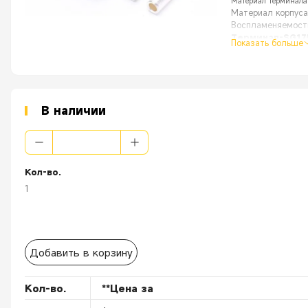
Материал терминала
Материал корпуса
Воспламеняемость
Терминал-SG17
Показать больше
Материал термина
Подходит для раз
Тип подключения: к
Особенность:
Приложение
[
] 
В наличии
[
Прочный
] Комб
[
Безопасный
] О
Кол-во.
1
Добавить в корзину
Кол-во.
**Цена за