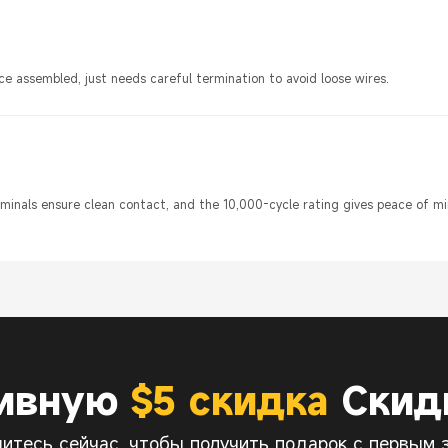
 assembled, just needs careful termination to avoid loose wires.
rminals ensure clean contact, and the 10,000-cycle rating gives peace of mi
зивную
$5 скидка
Скидк
итесь сейчас, чтобы получить подарок с первым з