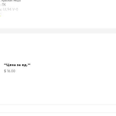
: красная медь
: ПК
: UL94 V-0
5:
ла: посеребренная медь
мера кабеля: 1/0 AWG, 2AWG, 4AWG
леммы могут быть обжаты или припаяны к кабелю.
Сверхмощный и многоцелевой универсальный набор быстроразъемных разъемов для а
инированная оболочка из прочных огнестойких поликарбонатных матери
ба конца подходят для подключения к стороне питания или нагрузки б
**Цена за ед.**
$ 16.00