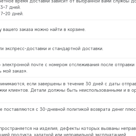
четное время доставки зависит от выбранной вами службы до
3–7 дней.
 7–20 дней.
 вашего заказа можно найти в корзине.
ги экспресс-доставки и стандартной доставки.
 электронной почте с номером отслеживания после отправки 
 мой заказ».
инимаются, если завершены в течение 30 дней с даты отправ
ки клиентов. Детали должны быть неиспользованными и в ори
ee поставляются с 30-дневной политикой возврата денег плюс
спространяется на изделия, дефекты которых вызваны неправ
цией продукта, халатной или неправильной эксплуатацией