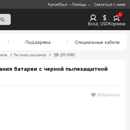
Купон
Язык
Помощь
Связаться с нами
0
$
Вход
USD
Корзина
Поддержка
Специальные кабели
емов
/
Питания разъемов
/
EB-211-0101
тания батареи с черной пылезащитной
Избранное