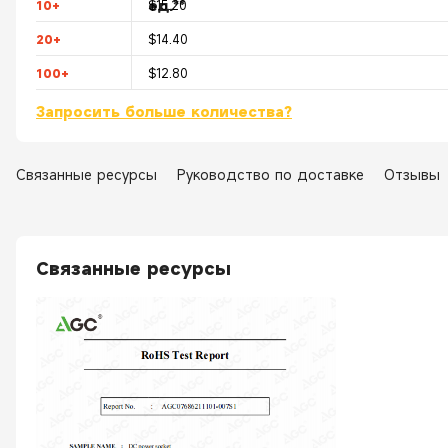
ед.**
10+
$15.20
20+
$14.40
100+
$12.80
Запросить больше количества?
Связанные ресурсы
Руководство по доставке
Отзывы
Связанные ресурсы