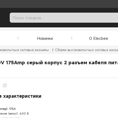
Новинки
О Elecbee
ковольтные силовые разъемы
/
Сборки высоковольтных силовых разъ
0V 175Amp серый корпус 2 разъем кабеля пи
1
 характеристики
мпер): 175А
ение (вольт): 600 В