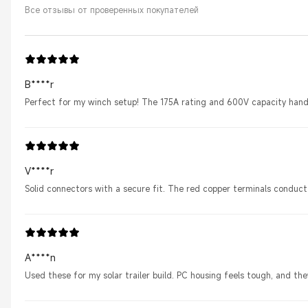
Все отзывы от проверенных покупателей
B****r
Perfect for my winch setup! The 175A rating and 600V capacity handl
V****r
Solid connectors with a secure fit. The red copper terminals conduct
A****n
Used these for my solar trailer build. PC housing feels tough, and th