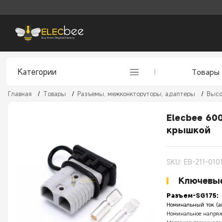
Категории
Товары
Главная
/
Товары
/
Разъемы, межконкторуторы, адаптеры
/
Высо
Elecbee 60
крышкой
SKU: EB-211-010
Ключевые
Разъем-SG175:
Номинальный ток (а
Номинальное напряж