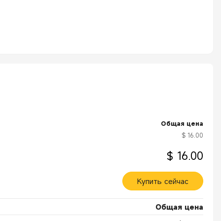
ккумуляторов от Driver Recovery Products. Обеспечивает простой и удобный спо
алов, обеспечивающая более 10 000 операций подключения/отключения.
лагодаря идентичным разъемам. Концы предназначены для подключения 
Общая цена
$ 16.00
$ 16.00
Купить сейчас
Общая цена