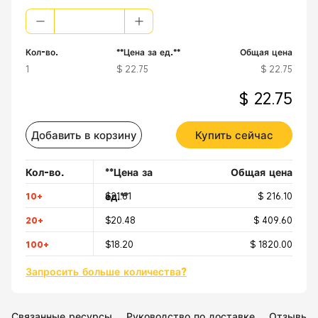
[
Безопасный
] Оба конца подходят для подключения к стороне пит
Кол-во.
**Цена за ед.**
Общая цена
1
$ 22.75
$ 22.75
$ 22.75
Добавить в корзину
Купить сейчас
Кол-во.
**Цена за
Общая цена
ед.**
10+
$21.61
$ 216.10
20+
$20.48
$ 409.60
100+
$18.20
$ 1820.00
Запросить больше количества?
Связанные ресурсы
Руководство по доставке
Отзывы