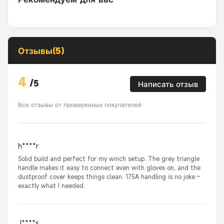
Отзывы(5)
4
/
5
Написать отзыв
Все отзывы от проверенных покупателей
h****r
Solid build and perfect for my winch setup. The grey triangle
handle makes it easy to connect even with gloves on, and the
dustproof cover keeps things clean. 175A handling is no joke –
exactly what I needed.
J****s