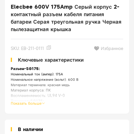
Elecbee 600V 175Amp Серый корпус 2-
контактный разъем кабеля питания
батареи Серая треугольная ручка Черная
пылезащитная крышка
SKU: EB-211-0111
Избранное
Ключевые характеристики
Разъем-SG175:
Номинальный ток (ампер): 175А
Номинальное напряжение (вольт): 600 В
Материал терминала: красная медь
Материал корпуса: ПК
Воспламеняемость: UL94 V-0
Терминал-SG175:
Показать больше
Материал терминала: посеребренная медь
Подходит для размера кабеля: 1/0 AWG, 2AWG, 4AWG
Тип подключения: клеммы могут быть обжаты или припаяны к кабелю.
Особенность:
Приложение
[
В наличии
] Сверхмощный и многоцелевой универсальный набор быстр
[
Прочный
] Комбинированная оболочка из прочных огнестойких пол