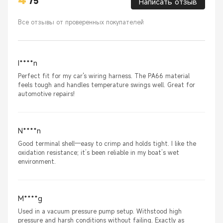
/
5
Написать отзыв
Все отзывы от проверенных покупателей
I****n
Perfect fit for my car's wiring harness. The PA66 material
feels tough and handles temperature swings well. Great for
automotive repairs!
N****n
Good terminal shell—easy to crimp and holds tight. I like the
oxidation resistance; it’s been reliable in my boat’s wet
environment.
M****g
Used in a vacuum pressure pump setup. Withstood high
pressure and harsh conditions without failing. Exactly as