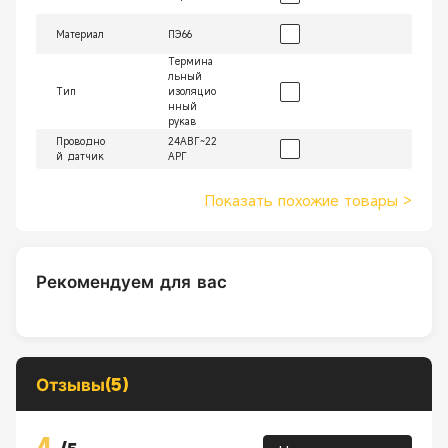
Материал
ПЭ66
Термина
льный
Тип
изоляцио
нный
рукав
Проводно
24АВГ~22
й датчик
АРГ
Показать похожие товары
>
Рекомендуем для вас
Отзывы(5)
4