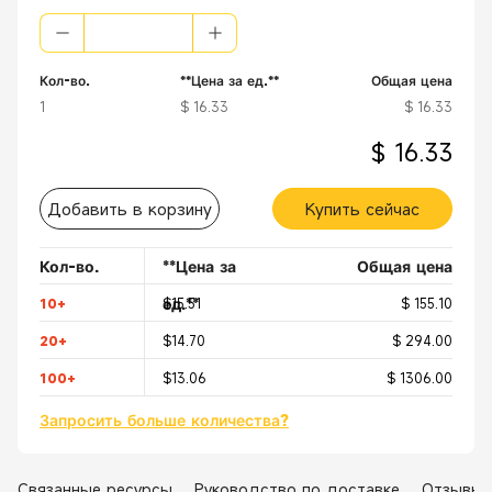
[
Безопасный
] Оба конца подходят для подключения к стороне пи
Кол-во.
**Цена за ед.**
Общая цена
1
$ 16.33
$ 16.33
$ 16.33
Добавить в корзину
Купить сейчас
Кол-во.
**Цена за
Общая цена
ед.**
10+
$15.51
$ 155.10
20+
$14.70
$ 294.00
100+
$13.06
$ 1306.00
Запросить больше количества?
Связанные ресурсы
Руководство по доставке
Отзывы