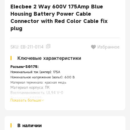
Elecbee 2 Way 600V 175Amp Blue
Housing Battery Power Cable
Connector with Red Color Cable fix
plug
SKU: EB-211-0114
Избранное
Ключевые характеристики
Разъем-SG175:
Номинальный ток (ампер): 175А
Номинальное напряжение (вольт): 600 В
Материал терминала: красная медь
Материал корпуса: ПК
Воспламеняемость: UL94 V-0
Терминал-SG175:
Показать больше
Материал терминала: посеребренная медь
Подходит для размера кабеля: 1/0 AWG, 2AWG, 4AWG
Тип подключения: клеммы могут быть обжаты или припаяны к кабелю.
Особенность:
Приложение
[
В наличии
] Сверхмощный и многоцелевой универсальный набор быстрор
[
Прочный
] Комбинированная оболочка из прочных огнестойких по