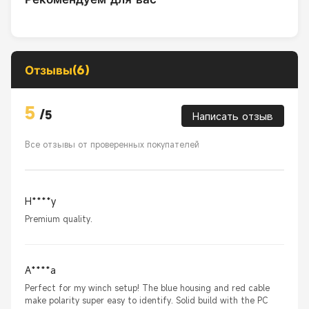
Отзывы(6)
5
/
5
Написать отзыв
Все отзывы от проверенных покупателей
H****y
Premium quality.
A****a
Perfect for my winch setup! The blue housing and red cable
make polarity super easy to identify. Solid build with the PC