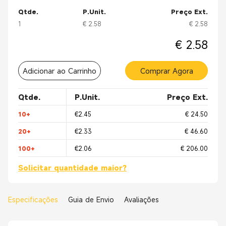
Qtde.
P.Unit.
Preço Ext.
1
€ 2.58
€ 2.58
€ 2.58
Adicionar ao Carrinho
Comprar Agora
Qtde.
P.Unit.
Preço Ext.
10+
€2.45
€ 24.50
20+
€2.33
€ 46.60
100+
€2.06
€ 206.00
Solicitar quantidade maior?
Especificações
Guia de Envio
Avaliações