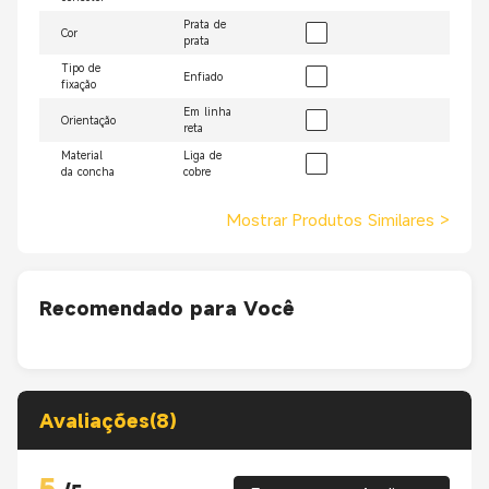
Prata de
Cor
prata
Tipo de
Enfiado
fixação
Em linha
Orientação
reta
Material
Liga de
da concha
cobre
Mostrar Produtos Similares
>
Recomendado para Você
Avaliações(8)