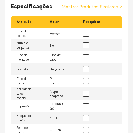
Especificações
Mostrar Produtos Similares
>
Atributo
Valor
Pesquisar
Tipo de
Homem
conector
Número
1 em ('
de portas
Tipo de
Tipo de
montagem
cabo
Rescisão
Braçadeira
Tipo de
Pino
contato
macho
Acabamen
Níquel
to da
chapeado
concha
50 Ohms
Impressão
(es)
Frequênci
6 GHz
a máx
Série de
UHF em
conector