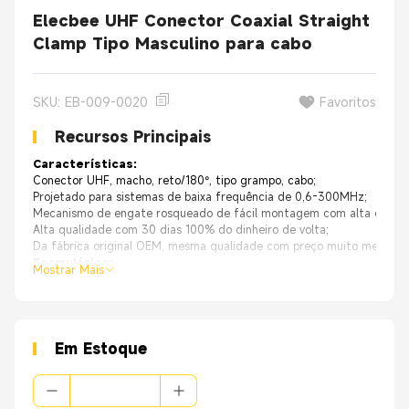
Elecbee UHF Conector Coaxial Straight
Clamp Tipo Masculino para cabo
SKU: EB-009-0020
Favoritos
Recursos Principais
Características:
Conector UHF, macho, reto/180°, tipo grampo, cabo;
Projetado para sistemas de baixa frequência de 0,6-300MHz;
Mecanismo de engate rosqueado de fácil montagem com alta durabil
Alta qualidade com 30 dias 100% do dinheiro de volta;
Da fábrica original OEM, mesma qualidade com preço muito melhor.
Formulários:
Mostrar Mais
Antenas, militares, sistemas de sonorização e aplicações de baixa fr
Em Estoque