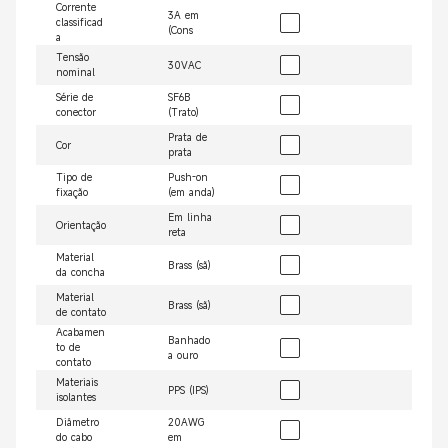
Corrente
3A em
classificad
(Cons
a
Tensão
30VAC
nominal
Série de
SF6B
conector
(Trato)
Prata de
Cor
prata
Tipo de
Push-on
fixação
(em anda)
Em linha
Orientação
reta
Material
Brass (sã)
da concha
Material
Brass (sã)
de contato
Acabamen
Banhado
to de
a ouro
contato
Materiais
PPS (IPS)
isolantes
Diâmetro
20AWG
do cabo
em