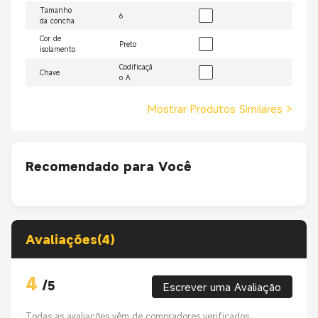
Tamanho
6
da concha
Cor de
Preto
isolamento
Codificaçã
Chave
o A
Mostrar Produtos Similares
>
Recomendado para Você
Avaliações(4)
4
/
5
Escrever uma Avaliação
Todas as avaliações vêm de compradores verificados