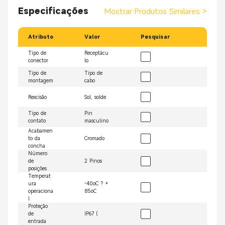
Especificações
Mostrar Produtos Similares
>
Atributo
Valor
Pesquisar
Tipo de
Receptácu
conector
lo
Tipo de
Tipo de
montagem
cabo
Rescisão
Sol, solde
Tipo de
Pin
contato
masculino
Acabamen
to da
Cromado
concha
Número
de
2 Pinos
posições
Temperat
ura
-40oC ? +
operaciona
85oC
l
Proteção
de
IP67 (
entrada