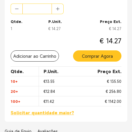
Qtde.
P.Unit.
Preço Ext.
1
€ 14.27
€ 14.27
€ 14.27
Adicionar ao Carrinho
Comprar Agora
Qtde.
P.Unit.
Preço Ext.
10+
€13.55
€ 135.50
20+
€12.84
€ 256.80
100+
€11.42
€ 1142.00
Solicitar quantidade maior?
Guia de Envio
Avaliações