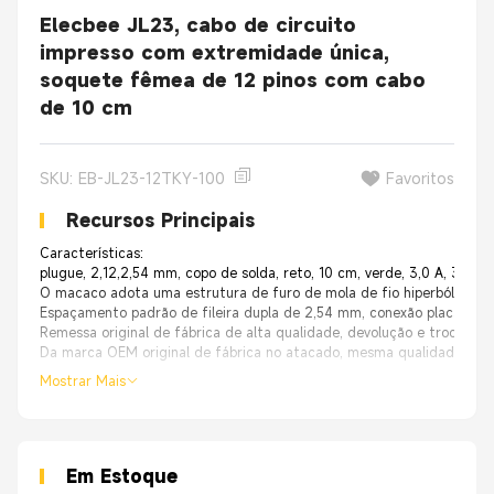
Elecbee JL23, cabo de circuito
impresso com extremidade única,
soquete fêmea de 12 pinos com cabo
de 10 cm
SKU: EB-JL23-12TKY-100
Favoritos
Recursos Principais
Características:
plugue, 2,12,2,54 mm, copo de solda, reto, 10 cm, verde, 3,0 A, 30
O macaco adota uma estrutura de furo de mola de fio hiperbólico rot
Espaçamento padrão de fileira dupla de 2,54 mm, conexão placa-fio,
Remessa original de fábrica de alta qualidade, devolução e troca se
Da marca OEM original de fábrica no atacado, mesma qualidade, preç
Mostrar Mais
Em Estoque