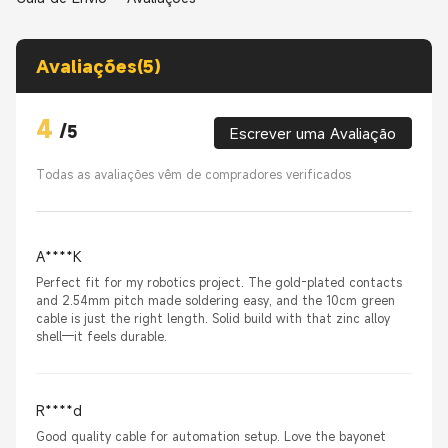
Avaliações(5)
4
/
5
Escrever uma Avaliação
Todas as avaliações vêm de compradores verificados
A****K
Perfect fit for my robotics project. The gold-plated contacts
and 2.54mm pitch made soldering easy, and the 10cm green
cable is just the right length. Solid build with that zinc alloy
shell—it feels durable.
R****d
Good quality cable for automation setup. Love the bayonet