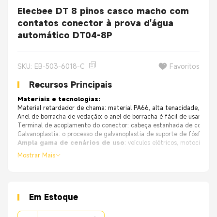
Elecbee DT 8 pinos casco macho com
contatos conector à prova d'água
automático DT04-8P
SKU: EB-503-6018-C
Favoritos
Recursos Principais
Materiais e tecnologias:
Material retardador de chama: material PA66, alta tenacidade, resistê
Anel de borracha de vedação: o anel de borracha é fácil de usar e inse
Terminal de acoplamento do conector: cabeça estanhada de cobre pur
Galvanoplastia: o processo de galvanoplastia de suporte de fósforo-c
Ampla gama de cenários de uso
: veículos elétricos, motocicletas
Mostrar Mais
Características:
Várias especificações, impermeável e à prova de po
Em Estoque