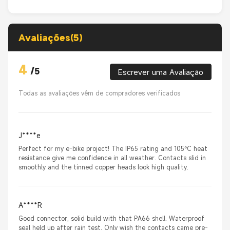
Avaliações(5)
4
/
5
Escrever uma Avaliação
Todas as avaliações vêm de compradores verificados
J****e
Perfect for my e-bike project! The IP65 rating and 105°C heat
resistance give me confidence in all weather. Contacts slid in
smoothly and the tinned copper heads look high quality.
A****R
Good connector, solid build with that PA66 shell. Waterproof
seal held up after rain test. Only wish the contacts came pre-