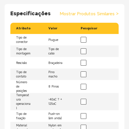
Especificações
Mostrar Produtos Similares
>
Atributo
Valor
Pesquisar
Tipo de
Plugue
conector
Tipo de
Tipo de
montagem
cabo
Rescisão
Braçadeira
Tipo de
Pino
contato
macho
Número
de
8 Pinos
posições
Temperat
ura
-40oC ? +
operaciona
125oC
l
Tipo de
Push-on
fixação
(em anda)
Material
Nylon em