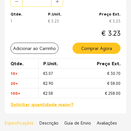
Qtde.
P.Unit.
Preço Ext.
1
€ 3.23
€ 3.23
€ 3.23
Adicionar ao Carrinho
Comprar Agora
Qtde.
P.Unit.
Preço Ext.
10+
€3.07
€ 30.70
20+
€2.90
€ 58.00
100+
€2.58
€ 258.00
Solicitar quantidade maior?
Especificações
Descrição
Guia de Envio
Avaliações