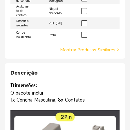
da concha
português
Acabamen
Níquel
to de
chapeado
contato
Materiais
PBT (IPB)
isolantes
Cor de
Preto
isolamento
Mostrar Produtos Similares
>
Descrição
Dimensões:
O pacote inclui
1x Concha Masculina, 8x Contatos