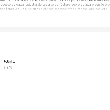
mento do conector: cabeça estanhada de cobre puro. Possui excelente resi
processo de galvanoplastia de suporte de fósforo-cobre de alta precisão é 
cenários de uso
: veículos elétricos, motocicletas elétricas, oficinas, etc.
:
Várias especificações, impermeável e à prova de poeira, durável e rápido
P.Unit.
€ 2.18