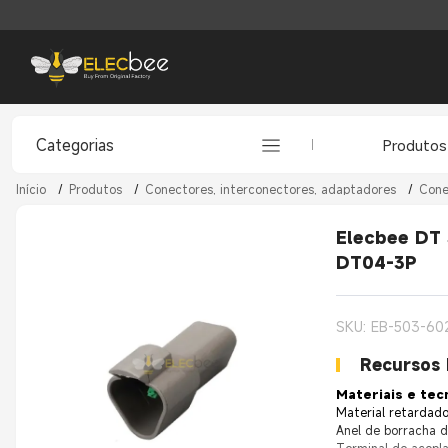
Categorias
Produtos
Início
/
Produtos
/
Conectores, interconectores, adaptadores
/
Cone
Elecbee DT
DT04-3P
SKU: EB-503-60
Recursos 
Materiais e tec
Material retardado
Anel de borracha de