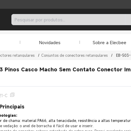
Novidades
Sobre a Elecbee
ctores retangulares
/
Conjuntos de conectores retangulares
/
EB-503-
 3 Pinos Casco Macho Sem Contato Conector I
21-C
Principais
nologias:
r de chama: material PA66, alta tenacidade, resistência a altas temperatura
 vedação: o anel de borracha é fácil de usar e inserir.