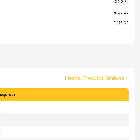
€ 20.70
€ 39.20
€ 175.00
Mostrar Produtos Similares
>
squisar