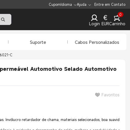
Cupom
Idioma
Ajuda
Entre em Contato
0
€
Login
EUR
Carrinho
Suporte
Cabos Personalizados
6021-C
mpermeável Automotivo Selado Automotivo
Favoritos
s. Invólucro retardador de chama, materiais selecionados, boa suavidade, du