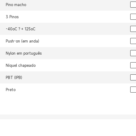
Pino macho
3 Pinos
-40oC ? + 125oC
Push-on (em anda)
Nylon em português
Níquel chapeado
PBT (IPB)
Preto