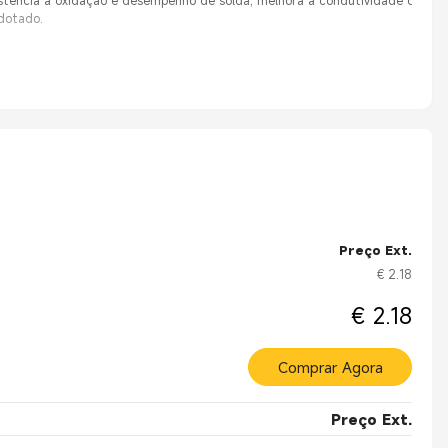
stência à oxidação e desempenho de solda, melhora a condutividade de cont
adotado.
Preço Ext.
€ 2.18
€ 2.18
Comprar Agora
Preço Ext.